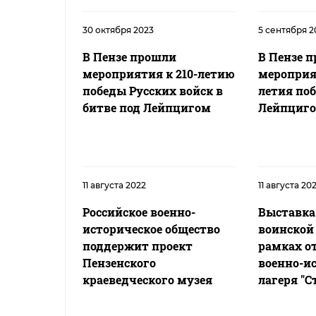
30 октября 2023
5 сентября 2
В Пензе прошли
В Пензе 
мероприятия к 210-летию
мероприят
победы Русских войск в
летия поб
битве под Лейпцигом
Лейпциг
11 августа 2022
11 августа 20
Российское военно-
Выставка
историческое общество
воинской 
поддержит проект
рамках о
Пензенского
военно-и
краеведческого музея
лагеря "С