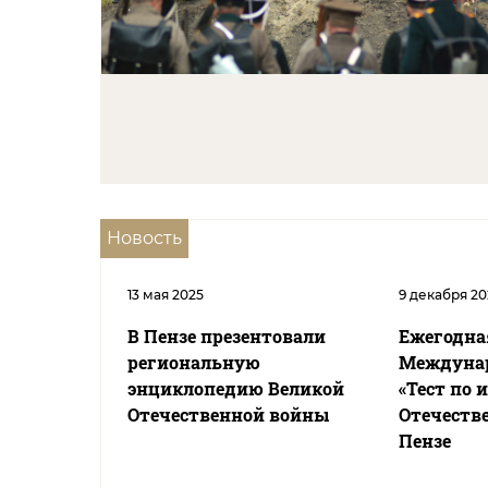
Новость
13 мая 2025
9 декабря 2
В Пензе презентовали
Ежегодна
региональную
Междунар
энциклопедию Великой
«Тест по 
Отечественной войны
Отечеств
Пензе