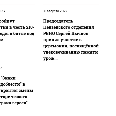
023
16 августа 2022
пройдут
Председатель
ия в честь 210-
Пензенского отделения
еды в битве под
РВИО Сергей Бычков
ом
принял участие в
церемонии, посвящённой
увековечиванию памяти
урож...
22
 "Знаки
доблести" в
ткрытия смены
сторического
трана героев"