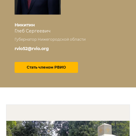
Никитин
Глеб Сергеевич
Губернатор Нижегородской области
rvio52@rvio.org
Стать членом РВИО