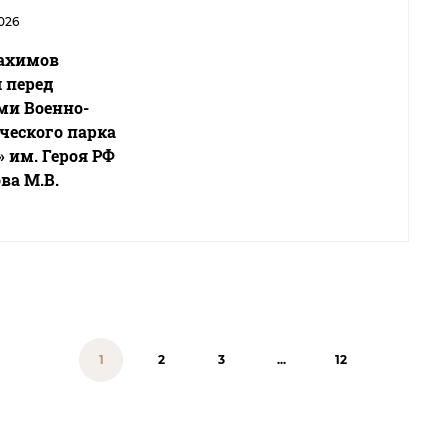
026
ахимов
 перед
ми Военно-
ческого парка
 им. Героя РФ
ва М.В.
1
2
3
...
12