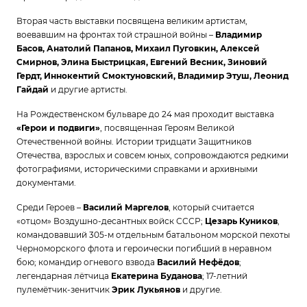
Вторая часть выставки посвящена великим артистам,
воевавшим на фронтах той страшной войны –
Владимир
Басов, Анатолий Папанов, Михаил Пуговкин, Алексей
Смирнов, Элина Быстрицкая, Евгений Весник, Зиновий
Гердт, Иннокентий Смоктуновский, Владимир Этуш, Леонид
Гайдай
и другие артисты.
На Рождественском бульваре до 24 мая проходит выставка
«Герои и подвиги»
, посвященная Героям Великой
Отечественной войны. Истории тридцати Защитников
Отечества, взрослых и совсем юных, сопровождаются редкими
фотографиями, историческими справками и архивными
документами.
Среди Героев –
Василий Маргелов
, который считается
«отцом» Воздушно-десантных войск СССР;
Цезарь Куников
,
командовавший 305-м отдельным батальоном морской пехоты
Черноморского флота и героически погибший в неравном
бою; командир огневого взвода
Василий Нефёдов
;
легендарная лётчица
Екатерина Буданова
; 17-летний
пулемётчик-зенитчик
Эрик Лукьянов
и другие.