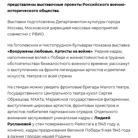
представлены выставочные проекты Российского военно-
исторического общества.
Выставки подготовлены Департаментом культуры города
Москвы, Московской дирекцией массовых мероприятий
совместно с РВИО.
На Гоголевском и Чистопрудном бульварах показана выставка
«Вооружены любовью. Артисты на войне»
. Редкие кадры,
наполненные волей к Победе и жизнестойкостью в трудных
обстоятельствах безжалостного военного времени, расскажут
о выступлениях на фронте легендарных артистов и деятелей
искусств, театров со всей страны.
На стендах можно увидеть фронтовые бригады Малого театра,
Государственного Центрального театра кукол Сергея
Образцова, МХАТа, Марийской государственной филармонии,
выступления цирковых артистов, фронтовых оркестров и
артистов-любителей партизанских отрядов. Отдельного
внимания заслуживают уникальные кадры с
Лидией
Руслановой
у стен поверженного Рейхстага в 1945 году и,
конечно, кадры празднования Великой Победы 9 мая 1945 года
в разных городах нашей Родины.