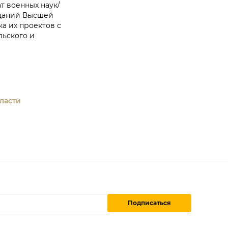
т военных наук/
зданий Высшей
а их проектов с
льского и
ласти
Подписаться