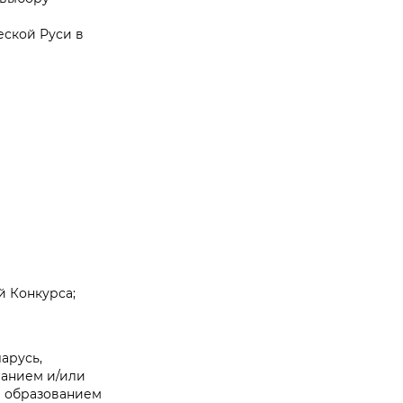
ской Руси в
й Конкурса;
арусь,
ванием и/или
м образованием