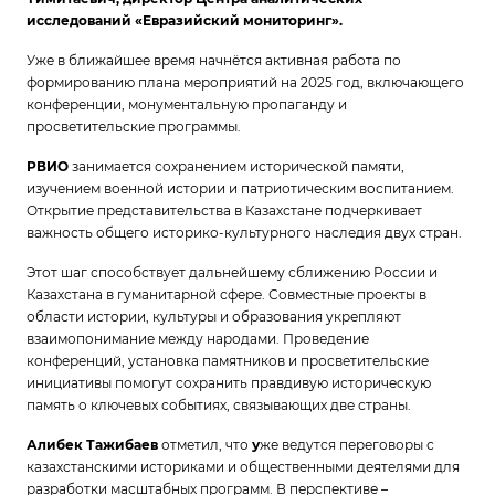
исследований «Евразийский мониторинг».
Уже в ближайшее время начнётся активная работа по
формированию плана мероприятий на
2025 год, включающего
конференции, монументальную пропаганду и
просветительские программы.
РВИО
занимается сохранением исторической памяти,
изучением военной истории и патриотическим воспитанием.
Открытие представительства в Казахстане подчеркивает
важность
общего историко-культурного наследия двух стран.
Этот шаг способствует
дальнейшему сближению России и
Казахстана
в гуманитарной сфере. Совместные проекты в
области истории, культуры и образования укрепляют
взаимопонимание между народами. Проведение
конференций, установка памятников и просветительские
инициативы помогут сохранить
правдивую историческую
память о ключевых событиях, связывающих две страны.
Алибек Тажибаев
отметил, что
у
же ведутся переговоры
с
казахстанскими историками и общественными деятелями для
разработки масштабных программ. В перспективе –