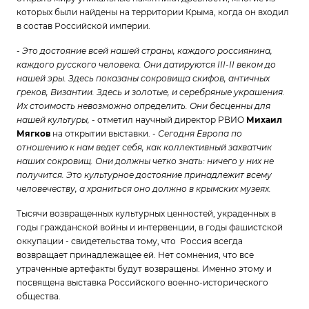
которых были найдены на территории Крыма, когда он входил
в состав Российской империи.
- Это достояние всей нашей страны, каждого россиянина,
каждого русского человека. Они датируются III-II веком до
нашей эры. Здесь показаны сокровища скифов, античных
греков, Византии. Здесь и золоты
е,
и серебряные украшения.
Их стоимость невозможно определить. Они бесценны для
нашей культуры,
- отметил научный директор РВИО
Михаил
Мягков
на открытии выставки. -
Сегодня Европа по
отношению к нам ведет себя, как коллективный захватчик
наших сокровищ. Они должны четко знать: ничего у них не
получится. Это культурное достояние принадлежит всему
человечеству, а храниться оно должно в крымских музеях.
Тысячи возвращенных культурных ценностей, украденных в
годы гражданской войны и интервенции, в годы фашистской
оккупации - cвидетельства тому, что Россия всегда
возвращает принадлежащее ей. Нет сомнения, что все
утраченные артефакты будут возвращены. Именно этому и
посвящена выставка Российского военно-исторического
общества.