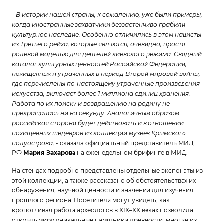
-
В истории нашей страны, к сожалению, уже были примеры,
когда иностранные захватчики беззастенчиво грабили
культурное наследие. Особенно отличились в этом нацисты
из Третьего рейха, которые являются, очевидно, просто
ролевой моделью для деятелей киевского режима. Сводный
каталог культурных ценностей Российской Федерации,
похищенных и утраченных в период Второй мировой войны,
где перечислены по-настоящему утраченные произведения
искусства, включает более 1 миллиона единиц хранения.
Работа по их поиску и возвращению на родину не
прекращалась ни на секунду. Аналогичным образом
российская сторона будет действовать и в отношении
похищенных шедевров из коллекции музеев Крымского
полуострова,
- сказала официальный представитель МИД
РФ
Мария Захарова
на еженедельном брифинге в МИД.
На стендах подробно представлены отдельные экспонаты из
этой коллекции, а также рассказано об обстоятельствах их
обнаружения, научной ценности и значении для изучения
прошлого региона. Посетители могут увидеть, как
кропотливая работа археологов в XIX–XX веках позволила
открыть миру уникальные памятники древности, многие из