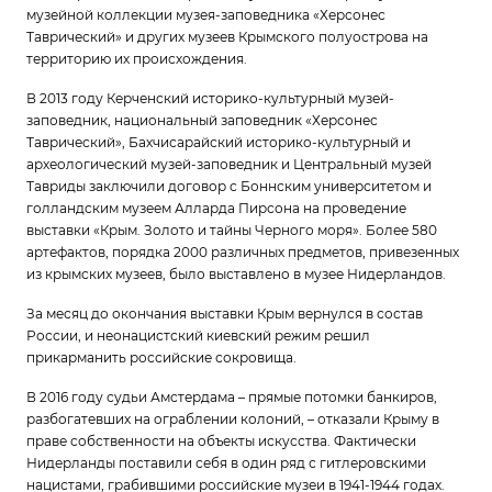
музейной коллекции музея-заповедника «Херсонес
Таврический» и других музеев Крымского полуострова на
территорию их происхождения.
В 2013 году Керченский историко-культурный музей-
заповедник, национальный заповедник «Херсонес
Таврический», Бахчисарайский историко-культурный и
археологический музей-заповедник и Центральный музей
Тавриды заключили договор с Боннским университетом и
голландским музеем Алларда Пирсона на проведение
выставки «Крым. Золото и тайны Черного моря». Более 580
артефактов, порядка 2000 различных предметов, привезенных
из крымских музеев, было выставлено в музее Нидерландов.
За месяц до окончания выставки Крым вернулся в состав
России, и неонацистский киевский режим решил
прикарманить российские сокровища.
В 2016 году судьи Амстердама – прямые потомки банкиров,
разбогатевших на ограблении колоний, – отказали Крыму в
праве собственности на объекты искусства. Фактически
Нидерланды поставили себя в один ряд с гитлеровскими
нацистами, грабившими российские музеи в 1941-1944 годах.