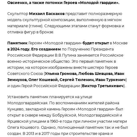
Овсиенко, а также потомки Героев «Молодой гвардии».
Скульптор
Михаил Баскаков
представит полноразмерную
модель скульптурной композиции, выполненную в мягком
материале (глине). Следующими этапами станут формовка и
отливка фигур в бронзе.
Памятник
Героям «Молодой гвардии»
будет открыт
в Москве
в 2024 году. Его созданием
по Поручению Президента
Российской Федерации В.В.Путина занимается Российское
военно-историческое общество. Это первый памятник в
истории, на котором изображены вместе шестеро Героев
Советского Союза (
Ульяна Громова, Любовь Шевцова, Иван
Земнухов, Олег Кошевой, Сергей Тюленин, Иван Туркенич
)
и один Герой Российской Федерации (
Виктор Третьякевич
).
Установить памятник планируется на улице
Молодогвардейская. По воспоминаниям жителей района
Кунцево, закладной камень Героям «Молодой гвардии» был
открыт в сквере между Бобруйской, Молодогвардейской и
Ярцевской улицами в 1960-е годы при личном участии матери
Олега Кошевого. Однако, полноценный памятник так и не был
создан. В 2013 и в 2017 годы при строительстве храма и