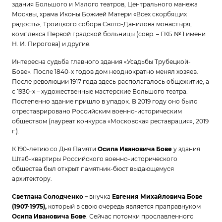
здания Большого и Малого театров, Центрального манежа
Москвы, храма Иконы Божией Матери «Всех скорбящих
радость», Троицкого собора Свято-Данилова монастыря,
комплекса Первой градской больницы (совр. – ГКБ № 1 имени
Н. И. Пирогова) и другие.
Интересна судьба главного здания «Усадьбы Трубецкой-
Бове». После 1840-х годов дом неоднократно менял хозяев.
После революции 1917 года здесь располагалось общежитие, а
с 1930-х – художественные мастерские Большого театра.
Постепенно здание пришло в упадок. В 2019 году оно было
отреставрировано Российским военно-историческим
обществом (лауреат конкурса «Московская реставрация», 2019
г.).
К 190-летию со Дня Памяти
Осипа Ивановича Бове
у здания
Штаб-квартиры Российского военно-исторического
общества был открыт памятник-бюст выдающемуся
архитектору.
Светлана Солодченко –
внучка
Евгения Михайловича Бове
(1907-1975),
который в свою очередь является праправнуком
Осипа Ивановича Бове
. Сейчас потомки прославленного