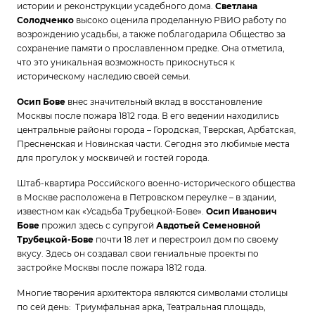
истории и реконструкции усадебного дома.
Светлана
Солодченко
высоко оценила проделанную РВИО работу по
возрождению усадьбы, а также поблагодарила Общество за
сохранение памяти о прославленном предке. Она отметила,
что это уникальная возможность прикоснуться к
историческому наследию своей семьи.
Осип Бове
внес значительный вклад в восстановление
Москвы после пожара 1812 года. В его ведении находились
центральные районы города – Городская, Тверская, Арбатская,
Пресненская и Новинская части. Сегодня это любимые места
для прогулок у москвичей и гостей города.
Штаб-квартира Российского военно-исторического общества
в Москве расположена в Петровском переулке – в здании,
известном как «Усадьба Трубецкой-Бове».
Осип Иванович
Бове
прожил здесь с супругой
Авдотьей Семеновной
Трубецкой-Бове
почти 18 лет и перестроил дом по своему
вкусу. Здесь он создавал свои гениальные проекты по
застройке Москвы после пожара 1812 года.
Многие творения архитектора являются символами столицы
по сей день: Триумфальная арка, Театральная площадь,