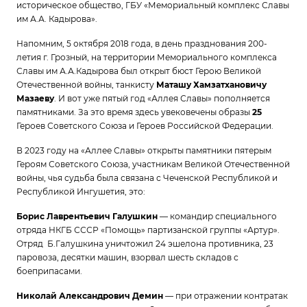
историческое общество, ГБУ «Мемориальный комплекс Славы
им А.А. Кадырова».
Напомним, 5 октября 2018 года, в день празднования 200-
летия г. Грозный, на территории Мемориального комплекса
Славы им А.А.Кадырова был открыт бюст Герою Великой
Отечественной войны, танкисту
Маташу Хамзатхановичу
Мазаеву
. И вот уже пятый год «Аллея Славы» пополняется
памятниками. За это время здесь увековечены образы
25
Героев Советского Союза и Героев Российской Федерации.
В 2023 году на «Аллее Славы» открыты памятники пятерым
Героям Советского Союза, участникам Великой Отечественной
войны, чья судьба была связана с Чеченской Республикой и
Республикой Ингушетия, это:
Борис Лаврентьевич Галушкин
— командир специального
отряда НКГБ СССР «Помощь» партизанской группы «Артур».
Отряд Б.Галушкина уничтожил 24 эшелона противника, 23
паровоза, десятки машин, взорвал шесть складов с
боеприпасами.
Николай Александрович Демин
— при отражении контратак