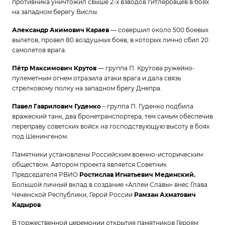
противника уничтожил свыше 2-х взводов гитлеровцев в боях
на западном берегу Вислы.
Александр Акимович Караев
— совершил около 500 боевых
вылетов, провел 80 воздушных боев, в которых лично сбил 20
самолетов врага.
Пётр Максимович Крутов
— группа П. Крутова ружейно-
пулеметным огнем отразила атаки врага и дала связь
стрелковому полку на западном брегу Днепра.
Павел Гаврилович Гуденко
– группа П. Гуденко подбила
вражеский танк, два бронетранспортера, тем самым обеспечив
переправу советских войск на господствующую высоту в боях
под Шенингеном.
Памятники установлены Российским военно-историческим
обществом. Автором проекта является Советник
Председателя РВИО
Ростислав Игнатьевич Мединский.
Большой личный вклад в создание «Аллеи Славы» внес Глава
Чеченской Республики, Герой России
Рамзан Ахматович
Кадыров
.
В торжественной церемонии открытия памятников Героям