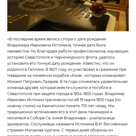
«В последнее время велись споры о дате рождения
Владимира Ивановича Истомина, точная дата была
неизвестна. Но благодаря работе профессионалов, изучающих
историю Севастополя и Черноморского флота, удалось
установить его точную дату рождения. Известно, что он
родился в Таллине. В 1827 году он участвовал в сражении при
Наварине на линейном корабле «Азов», которым командовал
Михаил Петрович Лазарев. В те годы сложилась удивительная
команда друзей, которые вместе служили и погибли в
Севастополе при защите города в 1854–1855 годах. Владимир
Иванович Истомин трагически погиб 19 марта 1855 года (по
новому стилю) на Камчатском люнете, 170 лет назад. Мы
традиционно вспоминаем его в этот день панихидой и
молитвой в Соборе Св. князя Владимира – усыпальнице
адмиралов. Сослуживцы называли Истомина В.И. бессменным
стражем Малахова кургана. С первых дней обороны он