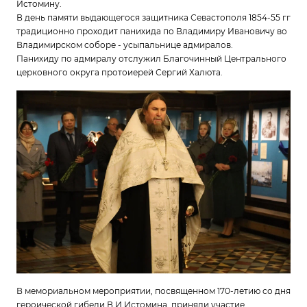
Истомину.
В день памяти выдающегося защитника Севастополя 1854-55 гг
традиционно проходит панихида по Владимиру Ивановичу во
Владимирском соборе - усыпальнице адмиралов.
Панихиду по адмиралу отслужил Благочинный Центрального
церковного округа протоиерей Сергий Халюта.
В мемориальном мероприятии, посвященном 170-летию со дня
героической гибели В.И.Истомина, приняли участие