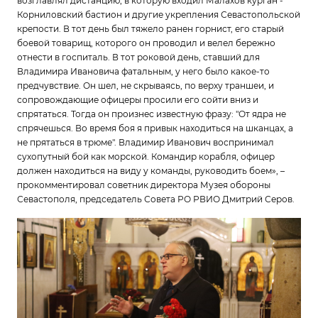
возглавлял дистанцию, в которую входил Малахов курган -
Корниловский бастион и другие укрепления Севастопольской
крепости. В тот день был тяжело ранен горнист, его старый
боевой товарищ, которого он проводил и велел бережно
отнести в госпиталь. В тот роковой день, ставший для
Владимира Ивановича фатальным, у него было какое-то
предчувствие. Он шел, не скрываясь, по верху траншеи, и
сопровождающие офицеры просили его сойти вниз и
спрятаться. Тогда он произнес известную фразу: "От ядра не
спрячешься. Во время боя я привык находиться на шканцах, а
не прятаться в трюме". Владимир Иванович воспринимал
сухопутный бой как морской. Командир корабля, офицер
должен находиться на виду у команды, руководить боем», –
прокомментировал советник директора Музея обороны
Севастополя, председатель Совета РО РВИО Дмитрий Серов.