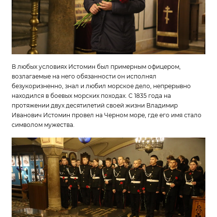
В любых условиях Истомин был примерным офицером,
возлагаемые на него обязанности он исполнял
безукоризненно, знал и любил морское дело, непрерывно
находился в боевых морских походах. С 1835 года на
протяжении двух десятилетий своей жизни Владимир
Иванович Истомин провел на Черном море, где его имя стало
символом мужества.