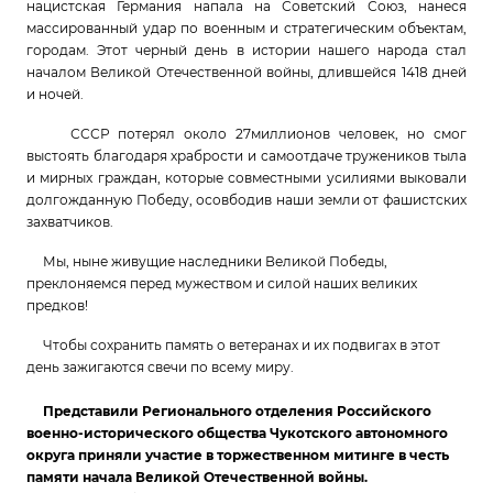
нацистская Германия напала на Советский Союз, нанеся
массированный удар по военным и стратегическим объектам,
городам. Этот черный день в истории нашего народа стал
началом Великой Отечественной войны, длившейся 1418 дней
и ночей.
СССР потерял около 27миллионов человек, но смог
выстоять благодаря храбрости и самоотдаче тружеников тыла
и мирных граждан, которые совместными усилиями выковали
долгожданную Победу, осовбодив наши земли от фашистских
захватчиков.
Мы, ныне живущие наследники Великой Победы,
преклоняемся перед мужеством и силой наших великих
предков!
Чтобы сохранить память о ветеранах и их подвигах в этот
день зажигаются свечи по всему миру.
Представили Регионального отделения Российского
военно-исторического общества Чукотского автономного
округа приняли участие в торжественном митинге в честь
памяти начала Великой Отечественной войны.