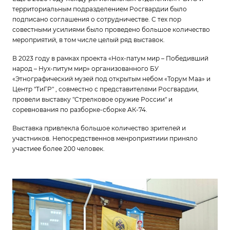
территориальным подразделением Росгвардии было
подписано соглашения о сотрудничестве. С тех пор
совестными усилиями было проведено большое количество
мероприятий, в том числе целый ряд выставок.
В 2023 году в рамках проекта «Нох-патум мир – Победивший
народ – Нух-питум мир» организованного БУ
«Этнографический музей под открытым небом «Торум Маа» и
Центр "ТиГР" , совместно с представителями Росгвардии,
провели выставку "Стрелковое оружие России" и
соревнования по разборке-сборке АК-74.
Выставка привлекла большое количество зрителей и
участников. Непосредственнов менроприятиии приняло
участиее более 200 человек.