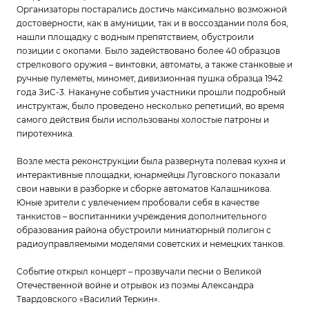
Организаторы постарались достичь максимально возможной
достоверности, как в амуниции, так и в воссоздании поля боя,
нашли площадку с водным препятствием, обустроили
позиции с окопами. Было задействовано более 40 образцов
стрелкового оружия – винтовки, автоматы, а также станковые и
ручные пулеметы, миномет, дивизионная пушка образца 1942
года ЗиС-3. Накануне события участники прошли подробный
инструктаж, было проведено несколько репетиций, во время
самого действия были использованы холостые патроны и
пиротехника.
Возле места реконструкции была развернута полевая кухня и
интерактивные площадки, юнармейцы Луговского показали
свои навыки в разборке и сборке автоматов Калашникова.
Юные зрители с увлечением пробовали себя в качестве
танкистов – воспитанники учреждения дополнительного
образования района обустроили миниатюрный полигон с
радиоуправляемыми моделями советских и немецких танков.
Событие открыл концерт – прозвучали песни о Великой
Отечественной войне и отрывок из поэмы Александра
Твардовского «Василий Теркин».