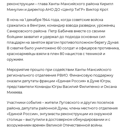
реконструкции – глава Ханты-Мансийского района Кирилл
Минулин и директор АНО ДО «Центр ТиГР» Виктор Крот.
В ночь на 1 декабря 1944 года, когда советские войска
сражались в Венгрии, командир взвода разведки, уроженец
Самаровского района Петр Бабичев вместе со своими
бойцами захватил и удержал до подхода основных сил
плацдарм на занятом врагом противоположном берегу Дуная.
В схватке было уничтожено 60 солдат и офицеров противника,
красноармейцы взяли в плен 80 нацистов с техникой и
оружием.
Мерориятие прошло при содействии Ханты-Мансийского
регионального отделеения РВИО. Финансовую поддержку
оказали депутаты фракции «Единая Россия» в Думе Югры,
представители Команды Югры Василий Филипенко и Оксана
Михеева.
Участники события – жители Луговского и других поселков
района, депутаты районной Думы, члены местного отделения
«Единой России», энтузиасты реконструкции из окружной
столицы – выступили в достоверном обмундировании и с
вооружением времен Великой Отечественной войны.