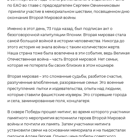
по ЕАО во главе с председателем Сергеем Овчинниковым
приняли участие в мемориальном шествии, посвященном дню
окончания Второй Мировой войны.
Именно в этот день, 73 года назад, был подписан акт о
безоговорочной капитуляции Японии. Вторая мировая стала
самой большой войной в истории человечества. Никогда до
этого история не знала войны с таким количеством жертв.
Наша страна тоже была вовлечена в эти события, ведь Великая
Отечественная война – часть Второй мировой. Нет семьи,
которая не потеряла бы своих близких в этом кошмаре.
Вторая мировая – это сломанные судьбы, разбитое счастье,
разлученные влюбленные, разорванные семьи. Это военные
преступления: пытки и издевательства, опыты над людьми,
которые ставили фашистские изуверы. Это сгоревшие города
и села, заминированные поля, концлагеря.
В сквере Победы прошел митинг, во время которого участники
памятного мероприятия вспомнили героев Второй Мировой
войны и почтили их память. Затем участники митинга
установили свечи на основании мемориала и на пьедесталах
пилонов Аллеи Героев. Однако цена победы советского