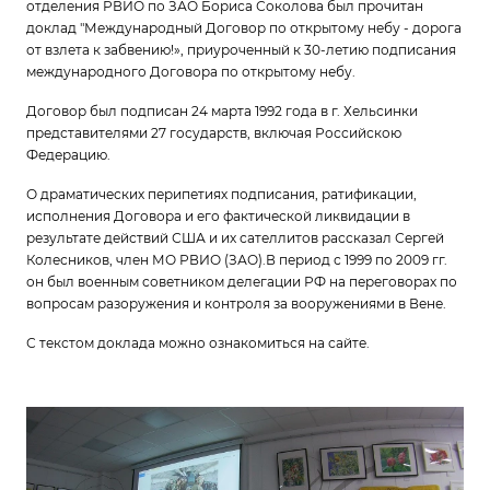
отделения РВИО по ЗАО Бориса Соколова был прочитан
доклад "Международный Договор по открытому небу - дорога
от взлета к забвению!», приуроченный к 30-летию подписания
международного Договора по открытому небу.
Договор был подписан 24 марта 1992 года в г. Хельсинки
представителями 27 государств, включая Российскою
Федерацию.
О драматических перипетиях подписания, ратификации,
исполнения Договора и его фактической ликвидации в
результате действий США и их сателлитов рассказал Сергей
Колесников, член МО РВИО (ЗАО).В период с 1999 по 2009 гг.
он был военным советником делегации РФ на переговорах по
вопросам разоружения и контроля за вооружениями в Вене.
С текстом доклада можно ознакомиться на сайте.