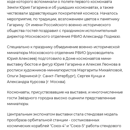
ходе которого вспоминали о полете первого космонавта
Земли Юрия Гагарина и об ушедших космонавтах, а также
чествовали здравствующих покорителей космоса. Началось
мероприятие, по традиции, возложением цветов к памятнику
Гагарину. От имени Российского военно-исторического
общества гостей поздравил с праздником исполнительный
директор Московского отделения РВИО Александр Подмазо.
Специально к празднику объединение военно-исторической
миниатюры Московского отделения РВИО (руководитель
Юрий Алексеев) подготовило в Доме космонавтов мини-
выставку бюстов и фигур Юрия Гагарина и Алексея Леонова в
росписи художников-миниатюристов Маргариты Михайловой,
Ольги Зерниной (г. Санкт-Петербург), Сергея Кунца и
Александра Курсова (г. Москва).
Космонавты, присуствовавшие на выставке, и многочисленные
гости Звёздного городка высоко оценили представленные
миниатюры.
Центральным экспонатом выставки стала стендовая модель
прообраза орбитальной станции - состыкованных
космических кораблей "Союз-4" и "Союз-5" работы стендового