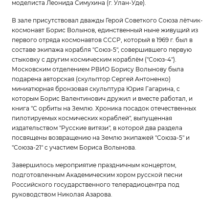
моделиста Леонида Симухина (г. Улан-Уде).
В зале присутствовал дважды Герой Советкого Союза лётчик-
космонавт Борис Волынов, единственный ныне живущий из
первого отряда космонавтов СССР, который в 1969 г. был в
составе экипажа корабля "Союз-5", совершившего первую
стыковку с другим космическим кораблём ("Союз-4").
Московским отделением РВИО Борису Волынову была
подарена авторская (скульптор Сергей Антоненко)
миниатюрная бронзовая скульптура Юрия Гагарина, с
которым Борис Валентинович дружил и вместе работал, и
книга "С орбиты на Землю. Хроника посадок отечественных
пилотируемых космических кораблей", выпущенная
издательством "Русские витязи", в которой два раздела
посвящены возвращению на Землю экипажей "Союза-5" и
"Союза-21" с участием Бориса Волынова.
Завершилось мероприятие праздничным концертом,
подготовленным Академическим хором русской песни
Российского государственного телерадиоцентра под
руководством Николая Азарова.