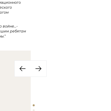
имационного
еского
ногом
войне...-
Нашим ребятам
ны.
"