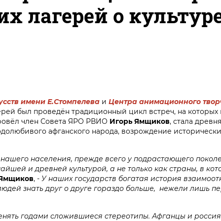
их лагерей о культур
усств имени Е.Стомпелева
и
Центра анимационного твор
рей был проведён традиционный цикл встреч, на которых 
 провёл член Совета ЯРО РВИО
Игорь Ямщиков
, стала древн
одолюбивого афганского народа, возрождение исторически
 нашего населения, прежде всего у подрастающего покол
айшей и древней культурой, а не только как страны, в ко
 Ямщиков
, -
У наших государств богатая история взаимоот
людей знать друг о друге гораздо больше, нежели лишь пе
менять годами сложившиеся стереотипы. Афганцы и россия