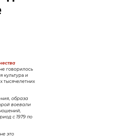
е
чества
не говорилось
яя культура и
х тысячелетних
ения, образа
торой воевали
ношений,
риод с 1979 по
не это