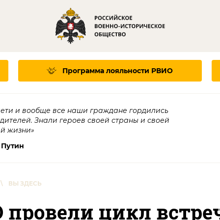
Программа лояльности
РВИО
дети и вообще все наши граждане гордились
едителей. Знали героев своей страны и своей
ей жизни»
 Путин
\
ВЫ ЗДЕСЬ
 провели цикл встре