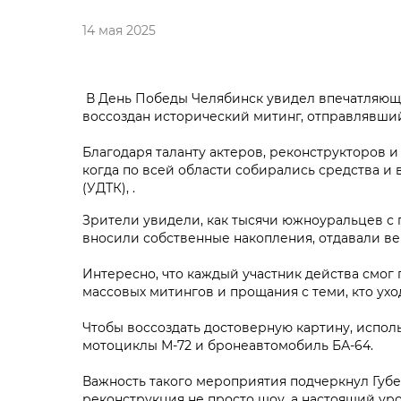
14 мая 2025
В День Победы Челябинск увидел впечатляющу
воссоздан исторический митинг, отправлявший
Благодаря таланту актеров, реконструкторов и
когда по всей области собирались средства 
(УДТК), .
Зрители увидели, как тысячи южноуральцев с
вносили собственные накопления, отдавали вещ
Интересно, что каждый участник действа смог
массовых митингов и прощания с теми, кто ухо
Чтобы воссоздать достоверную картину, исполь
мотоциклы М-72 и бронеавтомобиль БА-64.
Важность такого мероприятия подчеркнул Губ
реконструкция не просто шоу, а настоящий ур