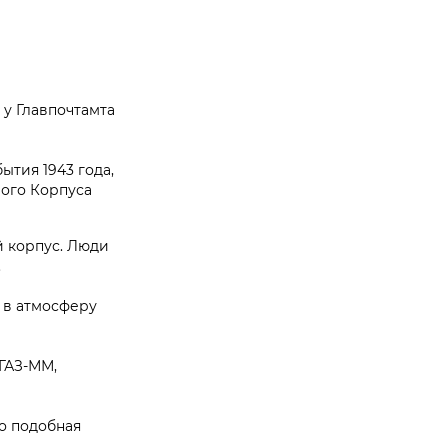
у Главпочтамта
ытия 1943 года,
вого Корпуса
й корпус. Люди
.
 в атмосферу
 ГАЗ-ММ,
то подобная