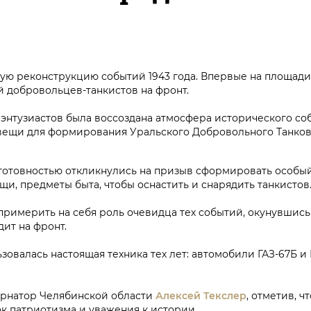
ю реконструкцию событий 1943 года. Впервые на площади 
 добровольцев-танкистов на фронт.
 энтузиастов была воссоздана атмосфера исторического соб
и вещи для формирования Уральского Добровольного Танко
 готовностью откликнулись на призыв сформировать особы
и, предметы быта, чтобы оснастить и снарядить танкистов
 примерить на себя роль очевидца тех событий, окунувшись
дит на фронт.
зовалась настоящая техника тех лет: автомобили ГАЗ-67Б и
ернатор Челябинской области
Алексей Текслер
, отметив, ч
ок патриотизма и уважения к истории.