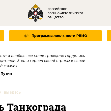
Программа лояльности
РВИО
дети и вообще все наши граждане гордились
едителей. Знали героев своей страны и своей
ей жизни»
 Путин
\
ВЫ ЗДЕСЬ
 Танкограда