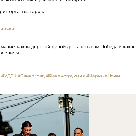
рит организаторов:
бинска
мание, какой дорогой ценой досталась нам Победа и како
олениям.
#УДТК
#Танкоград
#Реконструкция
#ЧерныеНожи