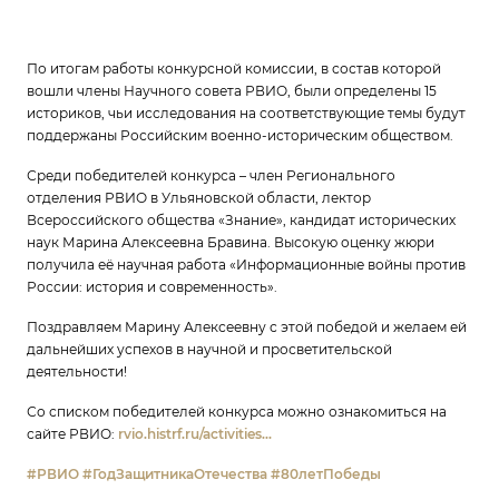
По итогам работы конкурсной комиссии, в состав которой
вошли члены Научного совета РВИО, были определены 15
историков, чьи исследования на соответствующие темы будут
поддержаны Российским военно-историческим обществом.
Среди победителей конкурса – член Регионального
отделения РВИО в Ульяновской области, лектор
Всероссийского общества «Знание», кандидат исторических
наук Марина Алексеевна Бравина. Высокую оценку жюри
получила её научная работа «Информационные войны против
России: история и современность».
Поздравляем Марину Алексеевну с этой победой и желаем ей
дальнейших успехов в научной и просветительской
деятельности!
Со списком победителей конкурса можно ознакомиться на
сайте РВИО:
rvio.histrf.ru/activities...
#РВИО
#ГодЗащитникаОтечества
#80летПобеды