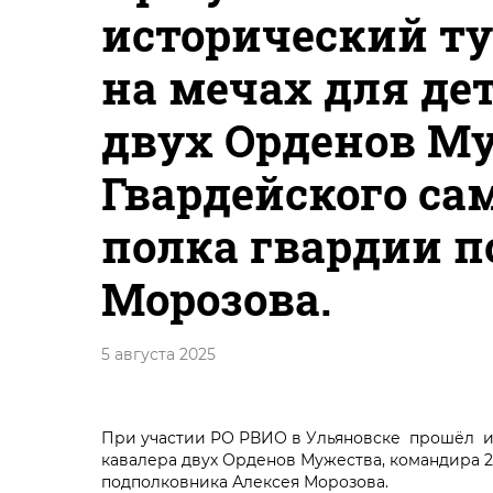
исторический ту
на мечах для де
двух Орденов Му
Гвардейского са
полка гвардии п
Морозова.
5 августа 2025
При участии РО РВИО в Ульяновске прошёл ис
кавалера двух Орденов Мужества, командира 
подполковника Алексея Морозова.