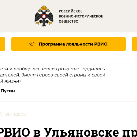
Программа лояльности
РВИО
дети и вообще все наши граждане гордились
едителей. Знали героев своей страны и своей
ей жизни»
 Путин
\
ВЫ ЗДЕСЬ
РВИО в Ульяновске п