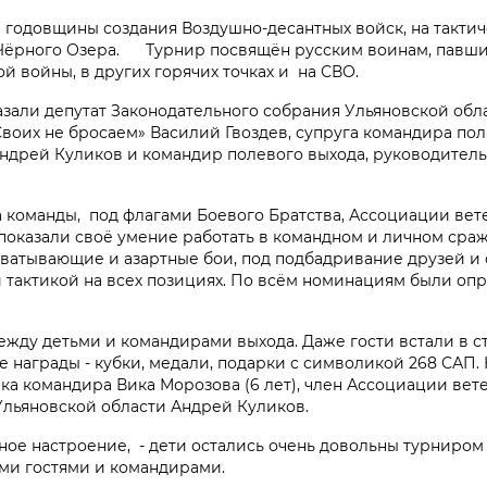
-й годовщины создания Воздушно-десантных войск, на такти
 Чёрного Озера. Турнир посвящён русским воинам, павши
 войны, в других горячих точках и на СВО.
зали депутат Законодательного собрания Ульяновской обла
оих не бросаем» Василий Гвоздев, супруга командира пол
ндрей Куликов и командир полевого выхода, руководитель
 команды, под флагами Боевого Братства, Ассоциации вет
 показали своё умение работать в командном и личном сра
хватывающие и азартные бои, под подбадривание друзей и
и тактикой на всех позициях. По всём номинациям были оп
ду детьми и командирами выхода. Даже гости встали в ст
е награды - кубки, медали, подарки с символикой 268 САП.
чка командира Вика Морозова (6 лет), член Ассоциации ве
льяновской области Андрей Куликов.
ное настроение, - дети остались очень довольны турниром 
ыми гостями и командирами.