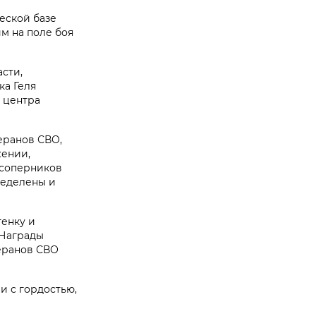
ческой базе
м на поле боя
сти,
ка Геля
 центра
еранов СВО,
жении,
 соперников
ределены и
енку и
 Награды
теранов СВО
и с гордостью,