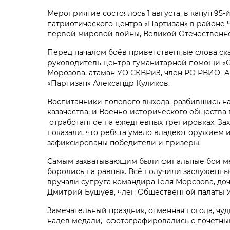
Мероприятие состоялось 1 августа, в канун 95
патриотического центра «Партизан» в районе
первой мировой войны, Великой Отечественной
Перед началом боёв приветственные слова ска
руководитель центра гуманитарной помощи «Св
Морозова, атаман УО СКВРиЗ, член РО РВИО А
«Партизан» Александр Куликов.
Воспитанники полевого выхода, разбившись на
казачества, и Военно-исторического общества
отработанное на ежедневных тренировках. За
показали, что ребята умело владеют оружием 
зафиксированы победители и призёры.
Самым захватывающим были финальные бои меж
боролись на равных. Всё получили заслуженны
вручали супруга командира Геля Морозова, до
Дмитрий Бушуев, член Общественной палаты У
Замечательный праздник, отменная погода, чуд
надев медали, сфотографировались с почётн