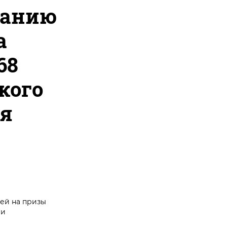
ванию
а
68
кого
ея
ей на призы
ии