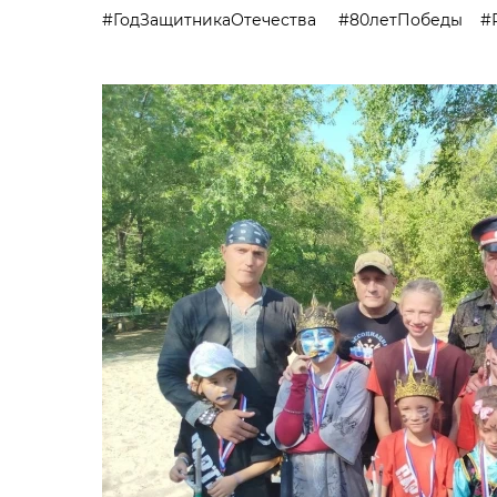
#ГодЗащитникаОтечества #80летПобеды #