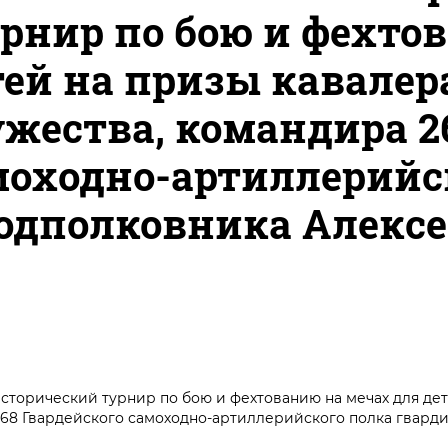
рнир по бою и фехто
тей на призы кавалер
жества, командира 2
моходно-артиллерийс
одполковника Алекс
торический турнир по бою и фехтованию на мечах для дет
268 Гвардейского самоходно-артиллерийского полка гвард