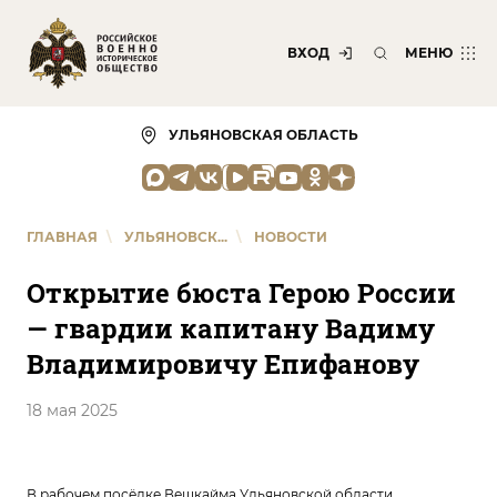
ВХОД
МЕНЮ
УЛЬЯНОВСКАЯ ОБЛАСТЬ
ГЛАВНАЯ
\
УЛЬЯНОВСК...
\
НОВОСТИ
Открытие бюста Герою России
— гвардии капитану Вадиму
Владимировичу Епифанову
18 мая 2025
В рабочем посёлке Вешкайма Ульяновской области