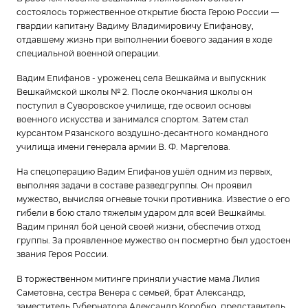
состоялось торжественное открытие бюста Герою России —
гвардии капитану Вадиму Владимировичу Епифанову,
отдавшему жизнь при выполнении боевого задания в ходе
специальной военной операции.
Вадим Епифанов - уроженец села Вешкайма и выпускник
Вешкаймской школы № 2. После окончания школы он
поступил в Суворовское училище, где освоил основы
военного искусства и занимался спортом. Затем стал
курсантом Рязанского воздушно-десантного командного
училища имени генерала армии В. Ф. Маргелова.
На спецоперацию Вадим Епифанов ушёл одним из первых,
выполняя задачи в составе разведгруппы. Он проявил
мужество, вычисляя огневые точки противника. Известие о его
гибели в бою стало тяжелым ударом для всей Вешкаймы.
Вадим принял бой ценой своей жизни, обеспечив отход
группы. За проявленное мужество он посмертно был удостоен
звания Героя России.
В торжественном митинге приняли участие мама Лилия
Саметовна, сестра Венера с семьей, брат Александр,
заместитель Губернатора Александр Коробко, представитель