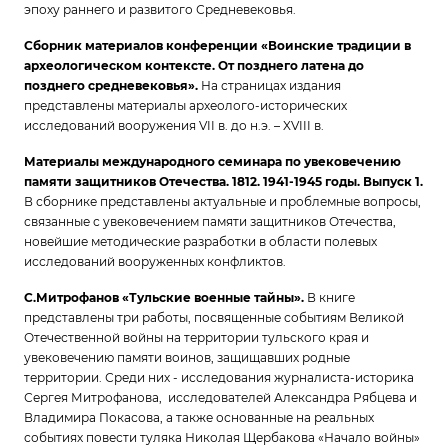
эпоху раннего и развитого Средневековья.
Сборник материалов конференции «Воинские традиции в
археологическом контексте. От позднего латена до
позднего средневековья».
На страницах издания
представлены материалы археолого-исторических
исследований вооружения VII в. до н.э. – XVIII в.
Материалы международного семинара по увековечению
памяти защитников Отечества. 1812. 1941-1945 годы. Выпуск 1.
В сборнике представлены актуальные и проблемные вопросы,
связанные с увековечением памяти защитников Отечества,
новейшие методические разработки в области полевых
исследований вооруженных конфликтов.
С.Митрофанов «Тульские военные тайны».
В книге
представлены три работы, посвященные событиям Великой
Отечественной войны на территории тульского края и
увековечению памяти воинов, защищавших родные
территории. Среди них - исследования журналиста-историка
Сергея Митрофанова, исследователей Александра Рябцева и
Владимира Покасова, а также основанные на реальных
событиях повести туляка Николая Щербакова «Начало войны»