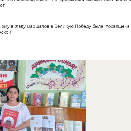
 от
у вкладу маршалов в Великую Победу была посвящена б
нской