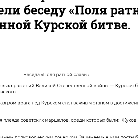
ели беседу «Поля рат
нной Курской битве.
атной славы»
ых сражений Великой Отечественной войны — Курская би
анского
Разгром врага под Курском стал важным этапом в достиже
еяда советских маршалов, среди которых были: Жуков, 
мым полководческим почерком. Занимаемые ими посты 