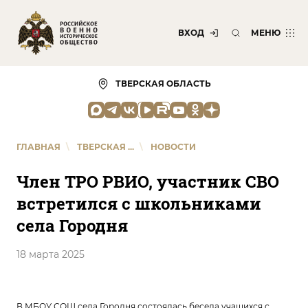
ВХОД
МЕНЮ
ТВЕРСКАЯ ОБЛАСТЬ
ГЛАВНАЯ
\
ТВЕРСКАЯ ...
\
НОВОСТИ
Член ТРО РВИО, участник СВО
встретился с школьниками
села Городня
18 марта 2025
В МБОУ СОШ села Городня состоялась беседа учащихся с