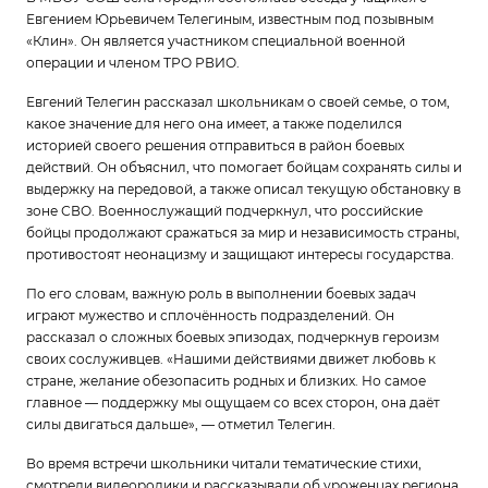
Евгением Юрьевичем Телегиным, известным под позывным
«Клин». Он является участником специальной военной
операции и членом ТРО РВИО.
Евгений Телегин рассказал школьникам о своей семье, о том,
какое значение для него она имеет, а также поделился
историей своего решения отправиться в район боевых
действий. Он объяснил, что помогает бойцам сохранять силы и
выдержку на передовой, а также описал текущую обстановку в
зоне СВО. Военнослужащий подчеркнул, что российские
бойцы продолжают сражаться за мир и независимость страны,
противостоят неонацизму и защищают интересы государства.
По его словам, важную роль в выполнении боевых задач
играют мужество и сплочённость подразделений. Он
рассказал о сложных боевых эпизодах, подчеркнув героизм
своих сослуживцев. «Нашими действиями движет любовь к
стране, желание обезопасить родных и близких. Но самое
главное — поддержку мы ощущаем со всех сторон, она даёт
силы двигаться дальше», — отметил Телегин.
Во время встречи школьники читали тематические стихи,
смотрели видеоролики и рассказывали об уроженцах региона,