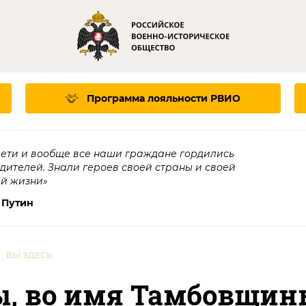
Программа лояльности
РВИО
дети и вообще все наши граждане гордились
едителей. Знали героев своей страны и своей
ей жизни»
 Путин
ВЫ ЗДЕСЬ
ы, во имя Тамбовщин