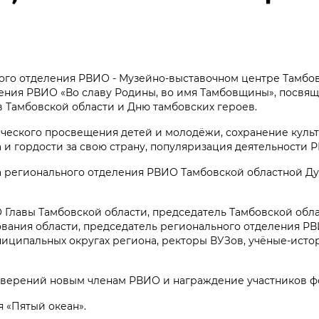
ьного отделения РВИО - Музейно-выставочном центре Тамбо
еления РВИО «Во славу Родины, во имя Тамбовщины», посв
 Тамбовской области и Дню тамбовских героев.
ческого просвещения детей и молодёжи, сохранение куль
 и гордости за свою страну, популяризация деятельности 
регионального отделения РВИО Тамбовской областной Думо
 Главы Тамбовской области, председатель Тамбовской обл
ования области, председатель регионального отделения Р
иципальных округах региона, ректоры ВУЗов, учёные-исто
товерений новым членам РВИО и награждение участников ф
 «Пятый океан».