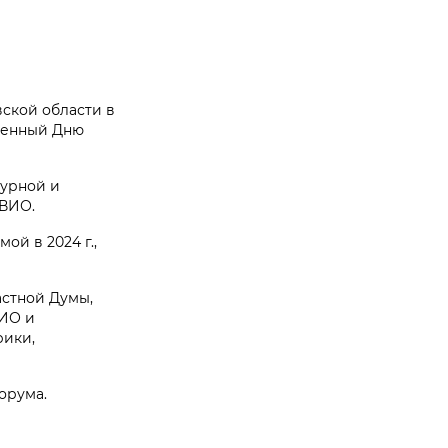
вской области в
ященный Дню
турной и
РВИО.
й в 2024 г.,
астной Думы,
ВИО и
рики,
орума.