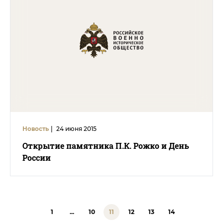
Новость
|
24 июня 2015
Открытие памятника П.К. Рожко и День
России
1
...
10
11
12
13
14