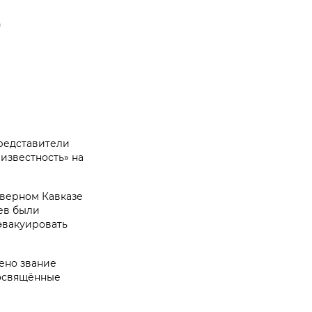
о
представители
известность» на
еверном Кавказе
ев были
эвакуировать
ено звание
посвящённые