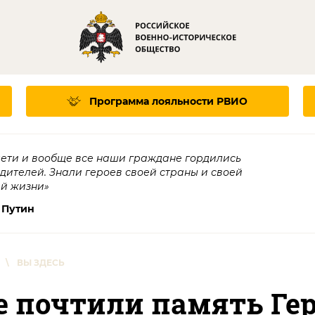
Программа лояльности
РВИО
дети и вообще все наши граждане гордились
едителей. Знали героев своей страны и своей
ей жизни»
 Путин
\
ВЫ ЗДЕСЬ
е почтили память Ге