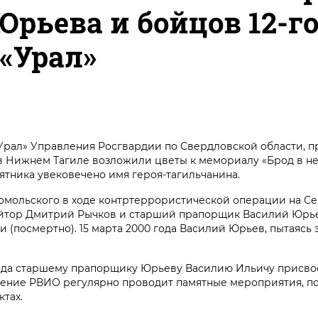
Юрьева и бойцов 12-г
 «Урал»
а «Урал» Управления Росгвардии по Свердловской области, 
в Нижнем Тагиле возложили цветы к мемориалу «Брод в не
ятника увековечено имя героя-тагильчанина.
сомольского в ходе контртеррористической операции на С
рейтор Дмитрий Рычков и старший прапорщик Василий Юрь
 (посмертно). 15 марта 2000 года Василий Юрьев, пытаясь 
 года старшему прапорщику Юрьеву Василию Ильичу присво
еление РВИО регулярно проводит памятные мероприятия, 
тах.