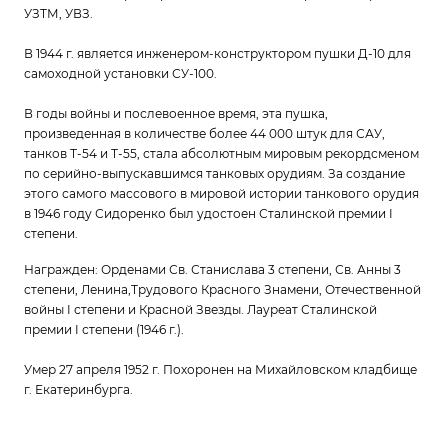
УЗТМ, УВЗ.
В 1944 г. является инженером-конструктором пушки Д-10 для
самоходной установки СУ-100.
В годы войны и послевоенное время, эта пушка,
произведенная в количестве более 44 000 штук для САУ,
танков Т-54 и Т-55, стала абсолютным мировым рекордсменом
по серийно-выпускавшимся танковых орудиям. За создание
этого самого массового в мировой истории танкового орудия
в 1946 году Сидоренко был удостоен Сталинской премии I
степени.
Награжден: Орденами Св. Станислава 3 степени, Св. Анны 3
степени, Ленина,Трудового Красного Знамени, Отечественной
войны I степени и Красной Звезды. Лауреат Сталинской
премии I степени (1946 г.).
Умер 27 апреля 1952 г. Похоронен на Михайловском кладбище
г. Екатеринбурга.