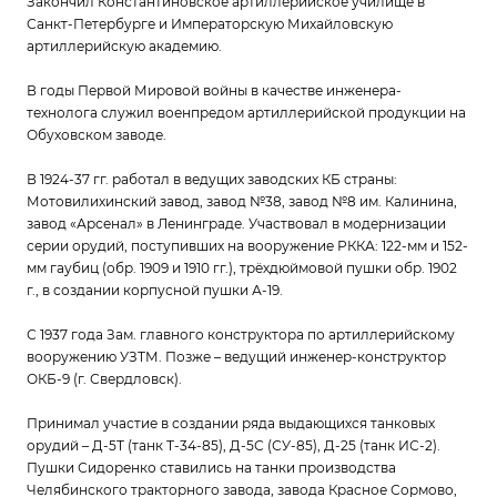
Закончил Константиновское артиллерийское училище в
Санкт-Петербурге и Императорскую Михайловскую
артиллерийскую академию.
В годы Первой Мировой войны в качестве инженера-
технолога служил военпредом артиллерийской продукции на
Обуховском заводе.
В 1924-37 гг. работал в ведущих заводских КБ страны:
Мотовилихинский завод, завод №38, завод №8 им. Калинина,
завод «Арсенал» в Ленинграде. Участвовал в модернизации
серии орудий, поступивших на вооружение РККА: 122-мм и 152-
мм гаубиц (обр. 1909 и 1910 гг.), трёхдюймовой пушки обр. 1902
г., в создании корпусной пушки А-19.
С 1937 года Зам. главного конструктора по артиллерийскому
вооружению УЗТМ. Позже – ведущий инженер-конструктор
ОКБ-9 (г. Свердловск).
Принимал участие в создании ряда выдающихся танковых
орудий – Д-5Т (танк Т-34-85), Д-5С (СУ-85), Д-25 (танк ИС-2).
Пушки Сидоренко ставились на танки производства
Челябинского тракторного завода, завода Красное Сормово,