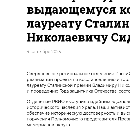
выдающемуся ко
лауреату Стали
Николаевичу Си
4 сентября 2025
Свердловское региональное отделение Россий
реализации проекта по восстановлению и то
лауреату Сталинской премии Владимиру Нико
и проведению Года защитника Отечества, сост
Отделение РВИО выступило идейным вдохновит
исторического наследия Урала. Наши активис
обеспечив историческую достоверность и высо
поручения Полномочного представителя През
мемориалов округа.