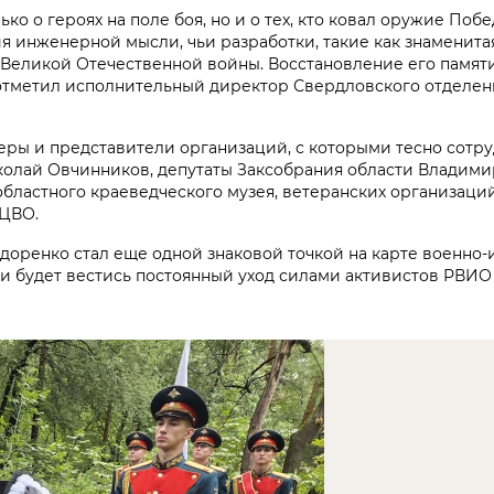
ко о героях на поле боя, но и о тех, кто ковал оружие Побе
инженерной мысли, чьи разработки, такие как знаменитая 
Великой Отечественной войны. Восстановление его памяти 
 отметил исполнительный директор Свердловского отделе
еры и представители организаций, с которыми тесно сотр
олай Овчинников, депутаты Заксобрания области Владим
бластного краеведческого музея, ветеранских организаци
 ЦВО.
доренко стал еще одной знаковой точкой на карте военно-
и будет вестись постоянный уход силами активистов РВИО