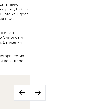
ды в тылу.
пушка Д-10, во
– это наш долг
ния РВИО
удничает
ир Смирнов и
й, Движения
исторических
 и волонтеров.