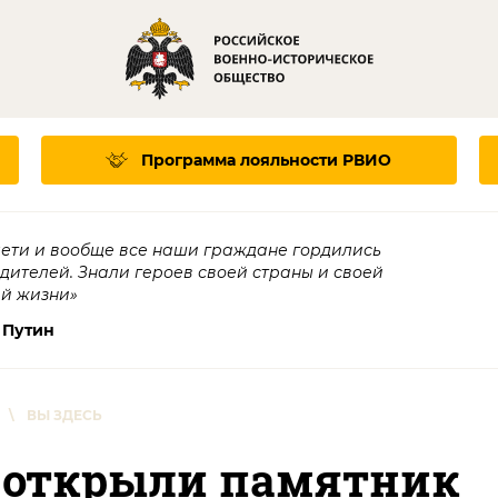
Программа лояльности
РВИО
дети и вообще все наши граждане гордились
едителей. Знали героев своей страны и своей
ей жизни»
 Путин
\
ВЫ ЗДЕСЬ
е открыли памятник