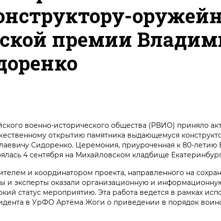
нструктору-оружейн
нской премии Владим
доренко
ского военно-исторического общества (РВИО) приняло акт
ржественному открытию памятника выдающемуся конструкт
лаевичу Сидоренко. Церемония, приуроченная к 80-летию
оялась 4 сентября на Михайловском кладбище Екатеринбург
елем и координатором проекта, направленного на сохран
ты и эксперты оказали организационную и информационну
кий статус мероприятию. Эта работа ведется в рамках исп
идента в УрФО Артёма Жоги о приведении в порядок воин