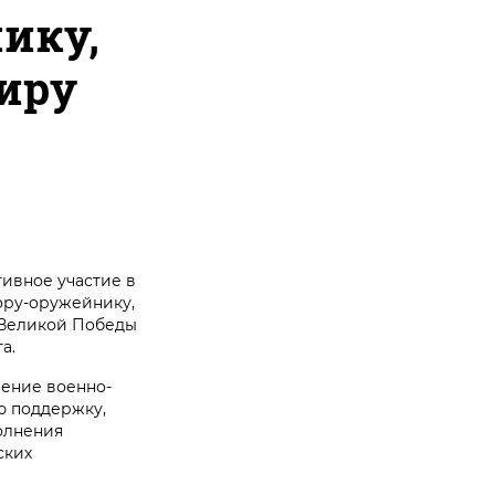
ику,
иру
ивное участие в
ору-оружейнику,
 Великой Победы
а.
ение военно-
ю поддержку,
олнения
ских