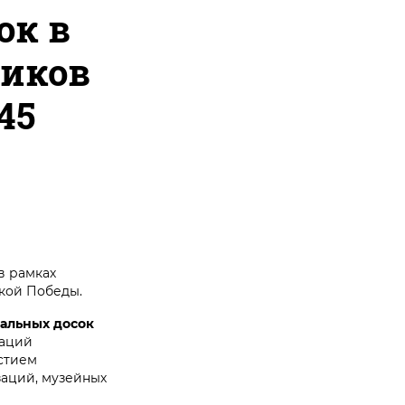
ок в
ников
45
в рамках
кой Победы.
альных досок
раций
астием
заций, музейных