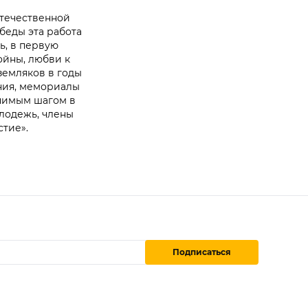
Отечественной
беды эта работа
ь, в первую
ойны, любви к
 земляков в годы
ния, мемориалы
ачимым шагом в
олодежь, члены
тие».
Подписаться