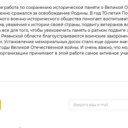
ая работа по сохранению исторической памяти о Великой 
рженно сражался за освобождение Родины. В год 70-летия По
кого военно-исторического общества помогает воспитыват
а, уважения к истории своей страны, подвигу ветеранов в
ь все для того, чтобы увековечить память о ратном подвиге
в Рязанской области благоустраиваются воинские захороне
ии. Установление мемориальных досок стало еще одним зн
 годы Великой Отечественной войны. И очень важно, что м
организации принимают в этой работе самое активное учас