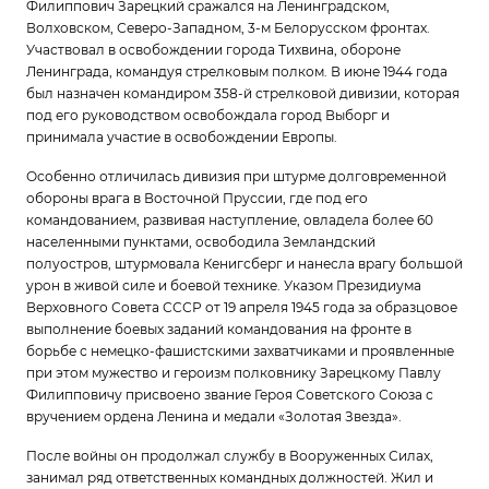
Филиппович Зарецкий сражался на Ленинградском,
Волховском, Северо-Западном, 3-м Белорусском фронтах.
Участвовал в освобождении города Тихвина, обороне
Ленинграда, командуя стрелковым полком. В июне 1944 года
был назначен командиром 358-й стрелковой дивизии, которая
под его руководством освобождала город Выборг и
принимала участие в освобождении Европы.
Особенно отличилась дивизия при штурме долговременной
обороны врага в Восточной Пруссии, где под его
командованием, развивая наступление, овладела более 60
населенными пунктами, освободила Земландский
полуостров, штурмовала Кенигсберг и нанесла врагу большой
урон в живой силе и боевой технике. Указом Президиума
Верховного Совета СССР от 19 апреля 1945 года за образцовое
выполнение боевых заданий командования на фронте в
борьбе с немецко-фашистскими захватчиками и проявленные
при этом мужество и героизм полковнику Зарецкому Павлу
Филипповичу присвоено звание Героя Советского Союза с
вручением ордена Ленина и медали «Золотая Звезда».
После войны он продолжал службу в Вооруженных Силах,
занимал ряд ответственных командных должностей. Жил и