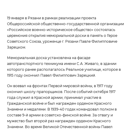
19 января в Рязани в рамках реализации проекта
Общероссийской общественно-государственной организации
«Российское военно-историческое общество» состоялась
церемония открытия мемориальной доски в память о Герое
Советского Союза, уроженце г. Рязани Павле Филипповиче
Зарецком.
Мемориальная доска установлена на фасаде
автотранспортного техникума имени С.А. Живаго, в здании
которого ранее располагалось Реальное училище, которое в
1915 году окончил Павел Филиппович Зарецкий.
Он воевал на фронтах Первой мировой войны, в 1917 году
окончил школу прапорщиков. После событий октября 1917
года служил в Красной армии, принимал участие в
Гражданской войне и был награжден орденом Красного
Знамени и медалями. В 1939-40 годах командовал полком в
составе 9-й армии в советско-финской войне. За отвагу и
мужество был второй раз награжден орденом Красного
Знамени. Во время Великой Отечественной войны Павел