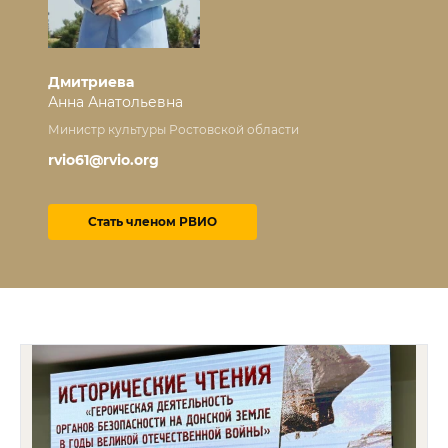
Дмитриева
Анна Анатольевна
Министр культуры Ростовской области
rvio61@rvio.org
Стать членом РВИО