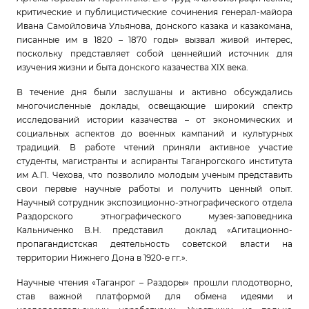
критические и публицистические сочинения генерал-майора
Ивана Самойловича Ульянова, донского казака и казакомана,
писанные им в 1820 – 1870 годы» вызвал живой интерес,
поскольку представляет собой ценнейший источник для
изучения жизни и быта донского казачества XIX века.
В течение дня были заслушаны и активно обсуждались
многочисленные доклады, освещающие широкий спектр
исследований истории казачества – от экономических и
социальных аспектов до военных кампаний и культурных
традиций. В работе чтений приняли активное участие
студенты, магистранты и аспиранты Таганрогского института
им А.П. Чехова, что позволило молодым ученым представить
свои первые научные работы и получить ценный опыт.
Научный сотрудник экспозиционно-этнографического отдела
Раздорского этнографического музея-заповедника
Кальниченко В.Н. представил доклад «Агитационно-
пропагандистская деятельность советской власти на
территории Нижнего Дона в 1920-е гг.».
Научные чтения «Таганрог – Раздоры» прошли плодотворно,
став важной платформой для обмена идеями и