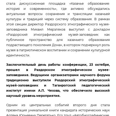
стала дискуссионная площадка «Казачье образование:
история и современность», где активно обсуждались
актуальные вопросы сохранения и трансляции казачьей
культуры и традиций через систему образования. В рамках
этой секции директор Раздорского этнографического музея-
заповедника Михаил Мерзляков выступил с докладом
«Раздорский этнографический музей-заповедник как
публичное пространство для казачьего образования
подрастающего поколения Дона», в котором подчеркнул роль
музея в патриотическом воспитании и сохранении культурной
идентичности.
Заключительный день работы конференции, 23 октября,
прошел в Раздорском этнографическом музее-
заповеднике. Ведущими организаторами научного форума
традиционно выступили Раздорский этнографический
музей-заповедник и Таганрогский педагогический
институт имени А.П. Чехова, что обеспечило высокий
научный уровень мероприятия.
Одним из центральных событий второго дня стала
презентация уникальной книги кандидата исторических наук
Артёма Юрьевича Перетятько. Его труд «Автобиографические,