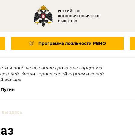
Программа лояльности
РВИО
дети и вообще все наши граждане гордились
едителей. Знали героев своей страны и своей
ей жизни»
 Путин
ВЫ ЗДЕСЬ
аз