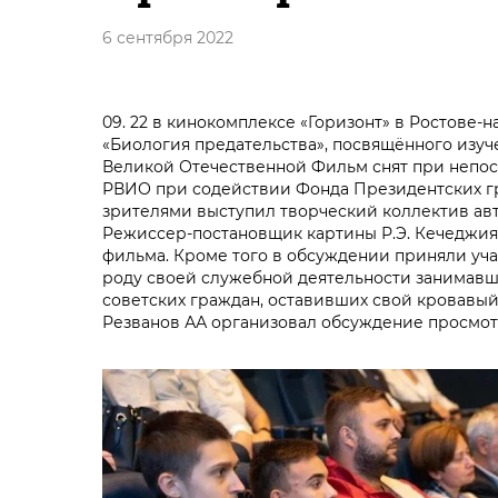
6 сентября 2022
09. 22 в кинокомплексе «Горизонт» в Ростове
«Биология предательства», посвящённого изу
Великой Отечественной Фильм снят при непо
РВИО при содействии Фонда Президентских гр
зрителями выступил творческий коллектив ав
Режиссер-постановщик картины Р.Э. Кечеджиян
фильма. Кроме того в обсуждении приняли уча
роду своей служебной деятельности занимавш
советских граждан, оставивших свой кровавы
Резванов АА организовал обсуждение просмо