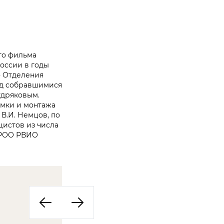
го фильма
оссии в годы
о Отделения
ед собравшимися
удряковым.
ёмки и монтажа
В.И. Немцов, по
истов из числа
 РРОО РВИО