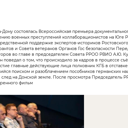
-на-Дону состоялась Всероссийская премьера документально
чению военных преступлений коллаборационистов на Юге Р
средственной поддержке экспертов-историков Ростовског
антов и Совета ветеранов Органов Гос безопасности Пер
торов во главе в председателем Совета РРОО РВИО А.Ю. К
 поведал о том, что происходило за кадров в процессе съ
стие главные действующие лица полковник КГБ в отставке 
ийся поиском и разоблачением пособников германских нац
й след на Донской земле. После просмотра Председатель
тренного фильм