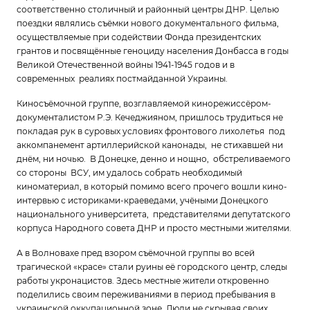
соответственно столичный и районный центры ДНР. Целью
поездки являлись съёмки нового документального фильма,
осуществляемые при содействии Фонда президентских
грантов и посвящённые геноциду населения Донбасса в годы
Великой Отечественной войны 1941-1945 годов и в
современных реалиях постмайданной Украины.
Киносъёмочной группе, возглавляемой кинорежиссёром-
документалистом Р.Э. Кечеджияном, пришлось трудиться не
покладая рук в суровых условиях фронтового лихолетья под
аккомпанемент артиллерийской канонады, не стихавшей ни
днём, ни ночью. В Донецке, денно и нощно, обстреливаемого
со стороны ВСУ, им удалось собрать необходимый
киноматериал, в который помимо всего прочего вошли кино-
интервью с историками-краеведами, учёными Донецкого
национального университета, представителями депутатского
корпуса Народного совета ДНР и просто местными жителями.
А в Волновахе пред взором съёмочной группы во всей
трагической «красе» стали руины её городского центр, следы
работы укронацистов. Здесь местные жители откровенно
поделились своим переживаниями в период пребывания в
украинской оккупационной зоне. Люди не скрывая своих