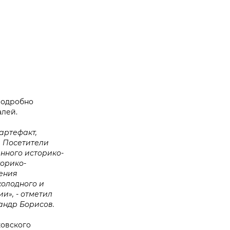
 подробно
алей.
артефакт,
. Посетители
нного историко-
торико-
ления
холодного и
ии», - отметил
андр Борисов.
ковского