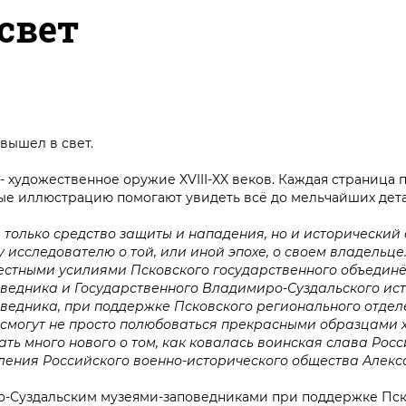
свет
 вышел в свет.
- художественное оружие XVIII-XX веков. Каждая страница
ные иллюстрацию помогают увидеть всё до мельчайших дет
е только средство защиты и нападения, но и исторический 
 исследователю о той, или иной эпохе, о своем владельце
местными усилиями Псковского государственного объединё
оведника и Государственного Владимиро-Суздальского ис
оведника, при поддержке Псковского регионального отде
 смогут не просто полюбоваться прекрасными образцами 
нать много нового о том, как ковалась воинская слава Росс
ления Российского военно-исторического общества Алекс
о-Суздальским музеями-заповедниками при поддержке Пс