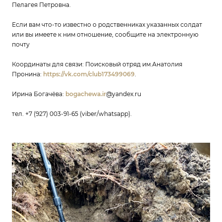
Пелагея Петровна.
Если вам что-то известно о родственниках указанных солдат
или вы имеете к ним отношение, сообщите на электронную
почту
Координаты для связи: Поисковый отряд им.Анатолия
Пронина:
https://vk.com/club173499069
.
Ирина Богачёва:
bogachewa.ir
@yandex.ru
тел. +7 (927) 003-91-65 (viber/whatsapp).