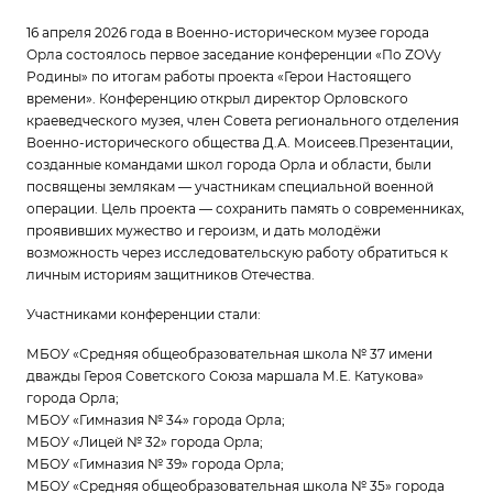
16 апреля 2026 года в Военно-историческом музее города
Орла состоялось первое заседание конференции «По ZOVу
Родины» по итогам работы проекта «Герои Настоящего
времени». Конференцию открыл директор Орловского
краеведческого музея, член Совета регионального отделения
Военно-исторического общества Д.А. Моисеев.Презентации,
созданные командами школ города Орла и области, были
посвящены землякам — участникам специальной военной
операции. Цель проекта — сохранить память о современниках,
проявивших мужество и героизм, и дать молодёжи
возможность через исследовательскую работу обратиться к
личным историям защитников Отечества.
Участниками конференции стали:
МБОУ «Средняя общеобразовательная школа № 37 имени
дважды Героя Советского Союза маршала М.Е. Катукова»
города Орла;
МБОУ «Гимназия № 34» города Орла;
МБОУ «Лицей № 32» города Орла;
МБОУ «Гимназия № 39» города Орла;
МБОУ «Средняя общеобразовательная школа № 35» города