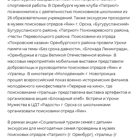
спортивной работы. В Оренбурге музее клуба «Патриот»
познакомились с деятельностью поисковиков школьники из
26 образовательных учреждений. Также экскурсии проходили
в музеях поисковых отрядов «Яик» г. Орска, «Бугурусланский»
Бугурусланского района, «Патриот» Пономаревского района,
«Честь» Переволоцкого района. Поисковики из отряда
«Покровские казаки» Оренбургского района провели Уроки
памяти на темы «Без срока давности», «Блокада Ленинграда»,
«Оренбуржье в годы Великой Отечественной войны». В
массовых мероприятиях мобильные выставки представили
добровольцы и руководители поисковых отрядов «Яик» и
«Уралец». В кинотеатре «Молодёжный» г. Новотроицка
прошел всероссийский показ военно-исторических фильмов
молодёжного кинофестиваля «Перерыв на кино», где
поисковиками «Уральца» представлена выставка артефактов и
организована акция «Блокадный хлеб». Встречи и Уроки
Мужества в ЦДТ «Радость» г. Орска со школьниками
организовали поисковики отряда «Яик».
В рамках акции «Социальный туризм семей с детьми»
экскурсии для многодетных семей проведены в музеях
поисковых отрядов «Патриот» (г. Оренбург), «Уралец» (г.