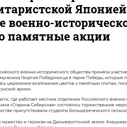
итаристской Японией
е военно-историческ
ло памятные акции
ийского военно-исторического общества приняли участие
омученика Георгия Победоносца в парке Победы, который 
ась церемония возложения цветов к памятным плитам, по
тунской армии.
сти, где работает местное отделение Российского военно
дника «Старина Сибирская» состоялось торжественное меро
естве присутствовали студенты Большереченского сельск
х мужество и героизм на Дальневосточной земле: Алешкев