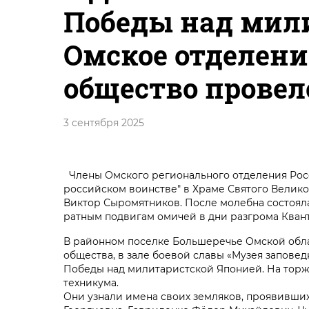
Победы над мил
Омское отделени
общество прове
3 сентября 2025
Члены Омского регионального отделения Росс
российском воинстве" в Храме Святого Велик
Виктор Сыромятников. После молебна состоял
ратным подвигам омичей в дни разгрома Кван
В районном поселке Большеречье Омской обла
общества, в зале боевой славы «Музея запове
Победы над милитаристской Японией. На торж
техникума.
Они узнали имена своих земляков, проявивши