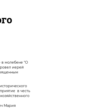
ого
 в молебене "О
провел иерей
священным
-исторического
приятие в честь
охозяйственного
ич Мария