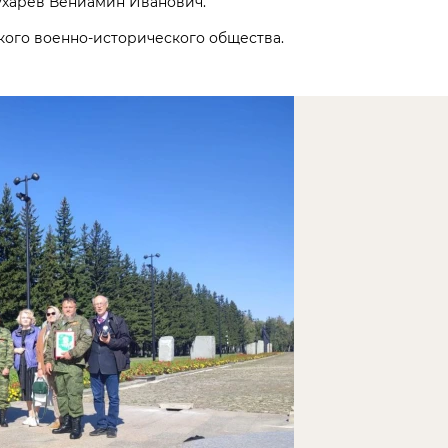
ухарев Вениамин Иванович.
ого военно-исторического общества.