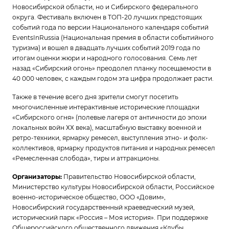
Новосибирской области, но и Сибирского федерального
округа. Фестиваль включен в ТОП-20 лучших предстоящих
событий года по версии Национального календаря событий
EventsInRussia (Национальная премия в области событийного
туризма) и вошел в двадцать лучших событий 2019 года по
итогам оценки жюри и народного голосования. Семь лет
назад «Сибирский огонь» преодолел планку посещаемости в
40 000 человек, с каждым годом эта цифра продолжает расти.
Также в течение всего дня зрители смогут посетить
многочисленные интерактивные исторические площадки
«Сибирского огня» (полевые лагеря от античности до эпохи
локальных войн ХХ века), масштабную выставку военной и
ретро-техники, ярмарку ремесел, выступления этно- и фолк-
коллективов, ярмарку продуктов питания и народных ремесел
«Ремесленная слобода», тиры и аттракционы.
Организаторы:
Правительство Новосибирской области,
Министерство культуры Новосибирской области, Российское
военно-историческое общество, ООО «Довим»,
Новосибирский государственный краеведческий музей,
исторический парк «Россия – Моя история». При поддержке
Общероссийского общественного движения «Клубы