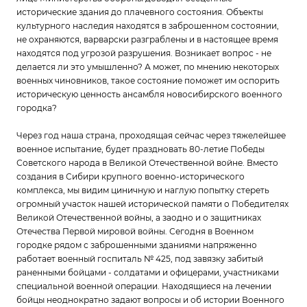
исторические здания до плачевного состояния. Объекты
культурного наследия находятся в заброшенном состоянии,
не охраняются, варварски разграблены и в настоящее время
находятся под угрозой разрушения. Возникает вопрос - не
делается ли это умышленно? А может, по мнению некоторых
военных чиновников, такое состояние поможет им оспорить
историческую ценность ансамбля новосибирского военного
городка?
Через год наша страна, проходящая сейчас через тяжелейшее
военное испытание, будет праздновать 80-летие Победы
Советского народа в Великой Отечественной войне. Вместо
создания в Сибири крупного военно-исторического
комплекса, мы видим циничную и наглую попытку стереть
огромный участок нашей исторической памяти о Победителях
Великой Отечественной войны, а заодно и о защитниках
Отечества Первой мировой войны. Сегодня в Военном
городке рядом с заброшенными зданиями напряженно
работает военный госпиталь № 425, под завязку забитый
раненными бойцами - солдатами и офицерами, участниками
специальной военной операции. Находящиеся на лечении
бойцы неоднократно задают вопросы и об истории Военного