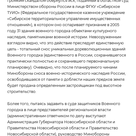
Громким скандалом обернулся иск, поданный в областной суд
Министерством обороны России в лице ФГКУ «Сибирское
ТУИО» (Федеральное государственное казенное учреждение
«Сибирское территориальное управление имущественных
отношений»), в котором оно оспаривает признание в 2005
году 31 здания военного городка объектами культурного
наследия, памятниками военной истории. Невооруженным
взглядом видно, что это действие преследует единственную
цель - тотальный снос уникальных дореволюционных зданий
Военного городка (единственного в России, сохранившегося
практически полностью и сохранившего первоначальную
планировку). Очевидно, что после планируемого чинами
Минобороны сноса военно-исторического наследия России,
освободившаяся от памяти о доблести наших предков земля
будет продана определенным застройщикам под высотное
строительство.
Более того, пытаясь задавить в суде защитников Военного
городка в лице представителей региональной власти
(административным ответчиком по делу выступают
Администрация Губернатора Новосибирской области и
Правительства Новосибирской области и Правительство
Новосибирской области), руководство Минобороны