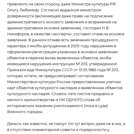
привлекло на свою сторону даже Министра культуры РФ
Ольгу Любимову. Согласно выданной министром
доверенности (включающей даже право на подписание
административного искового заявления и возражений на
административное исковое заявление), господин Н.В.
Никифоров, в качестве «эксперта», составил отзыв на исковое
заявление. В данном отзыве есть замечания процедурного
характера о якобы допущенных в 2005 году нарушениях в
оформлении регистрации указанных в исковом заявлении
объектов в перечне вновь выявленных объектов, якобы
имеющиеся нарушения инструкции № 203, утвержденной
Приказом еще Минкультуры СССР от 13.05.1986 года № 203,
которая, кстати, не предусматривает согласование
Министерством культуры России предоставленных учетных
карт объектов культурного наследия и выявленных объектов
культурного наследия. Словом, пять листов придирок и
мелкого крючкотворства и НИ ОДНОГО слова об
историческом значении уничтожаемого (пока в суде)
Военного городка.
Деньги, как известно, не пахнут. Но тут вопрос даже не в них, а
в отсутствии элементарной совести и порядочности у