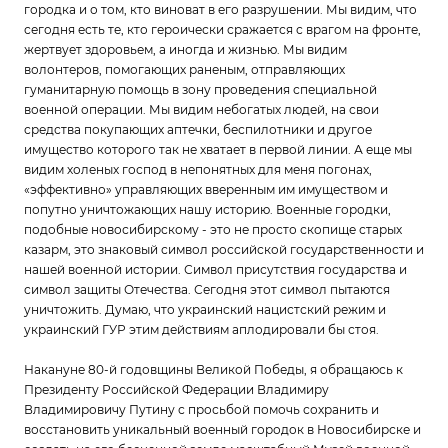
городка и о том, кто виноват в его разрушении. Мы видим, что
сегодня есть те, кто героически сражается с врагом на фронте,
жертвует здоровьем, а иногда и жизнью. Мы видим
волонтеров, помогающих раненым, отправляющих
гуманитарную помощь в зону проведения специальной
военной операции. Мы видим небогатых людей, на свои
средства покупающих аптечки, беспилотники и другое
имущество которого так не хватает в первой линии. А еще мы
видим холеных господ в непонятных для меня погонах,
«эффективно» управляющих вверенным им имуществом и
попутно уничтожающих нашу историю. Военные городки,
подобные новосибирскому - это не просто скопище старых
казарм, это знаковый символ российской государственности и
нашей военной истории. Символ присутствия государства и
символ защиты Отечества. Сегодня этот символ пытаются
уничтожить. Думаю, что украинский нацистский режим и
украинский ГУР этим действиям аплодировали бы стоя.
Накануне 80-й годовщины Великой Победы, я обращаюсь к
Президенту Российской Федерации Владимиру
Владимировичу Путину с просьбой помочь сохранить и
восстановить уникальный военный городок в Новосибирске и