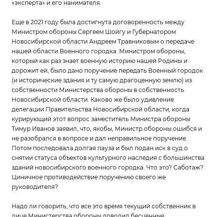
«эксперта» и его нанимателя.
Еще в 2021 году была достигнута договоренность между
Министром обороны Сергеем Шойгу и Губернатором
Новосибирской области Андреем Травниковым о передаче
нашей области Военного городка. Министром обороны,
который как раз знает военную историю нашей Родины и
дорожит ей, было дано поручение передать Военный городок
(и исторические здания и ту самую драгоценную землю) из
собственности Министерства обороны в собственность
Новосибирской области. Каково же было удивление
делегации Правительства Новосибирской области, когда
курирующий этот вопрос заместитель Министра обороны
Тимур Иванов заявил, что, якобы, Министр обороны ошибся и
не разобрался в вопросе и дал неправильное поручение.
Потом последовала долгая пауза и был подан иск в суд о
снятии статуса объектов культурного наследия с большинства
зданий новосибирского военного городка. Что это? Саботаж?
Циничное противодействие поручению своего же
руководителя?
Надо ли говорить, что все это время текущий собственник в
лице Министерства обороны доводил бесценные