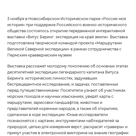
3 ноября в Новосибирском Историческом парке «Россия-моя
история» при поддержке Российского военно-исторического
общества состоялось открытие передвижной интерактивной
выставки «Витус Беринг: экспедиция на край земли». Выставка
подготовлена творческой командой проекта «Маршрутами
Великой Северной экспедиции» в рамках сотрудничества с
Пермским краеведческим музеем.
Выставка расскажет молодому поколению об основных этапах
десятилетней экспедиции легендарного капитана Витуса
Беринга: исторических личностях, задумавших
беспрецедентное исследование, и задачах, поставленных
перед путешественниками. Посетители узнают об участниках
морских походов и научных изысканиях, увидят карты с
маршрутами, зарисовки ландшафтов, животных и
представителей коренных народов, а также об открытиях,
сделанных в ходе экспедиции. Юные исследователи
познакомятся с картами, инструментами наблюдателей за
природой, цепью для измерения верст; раскрасят «гравюры» и
примут участие в электронной викторине на знание географии