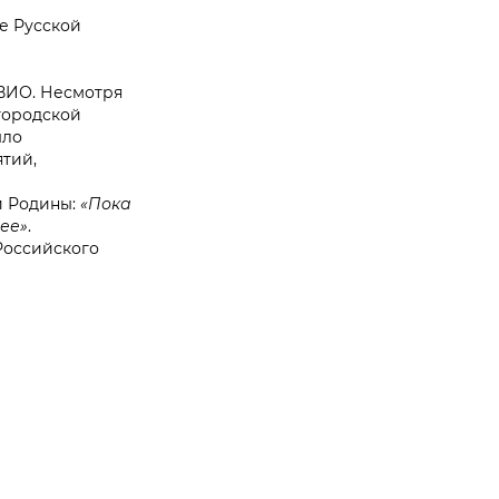
е Русской
РВИО. Несмотря
городской
ыло
тий,
й Родины:
«Пока
щее»
.
Российского