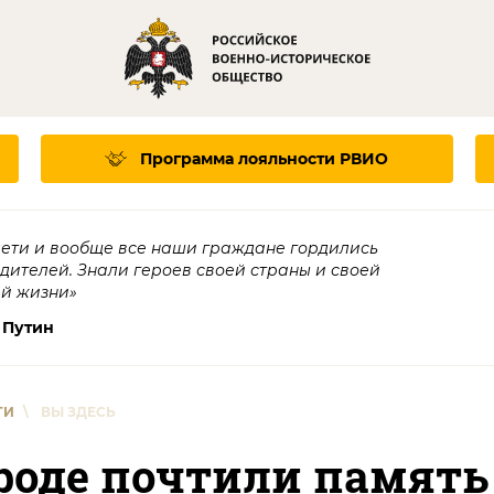
Программа лояльности
РВИО
дети и вообще все наши граждане гордились
едителей. Знали героев своей страны и своей
ей жизни»
 Путин
ТИ
\
ВЫ ЗДЕСЬ
роде почтили память