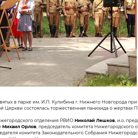
 Святых в парке им. И.П. Кулибина г. Нижнего Новгорода пр
й Церкви состоялась торжественная панихида о жертвах 
Нижегородского отделения РВИО
Николай Лешков
, и.о. пре
и
Михаил Орлов
, председатель комитета Нижегородского
седателя комитета Законодательного Собрания Нижегородс