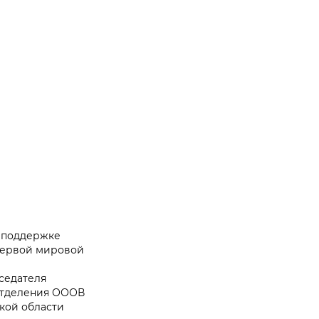
и поддержке
Первой мировой
дседателя
 отделения ОООВ
кой области