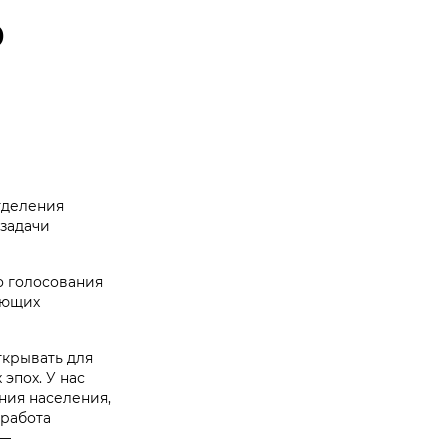
о
тделения
 задачи
о голосования
ующих
ткрывать для
эпох. У нас
ния населения,
 работа
 —