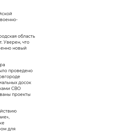
йской
 военно-
одская область
. Уверен, что
венно новый
ора
было проведено
овгороде
риальных досок
иками СВО
ованы проекты
ействию
ие»,
же
ом для