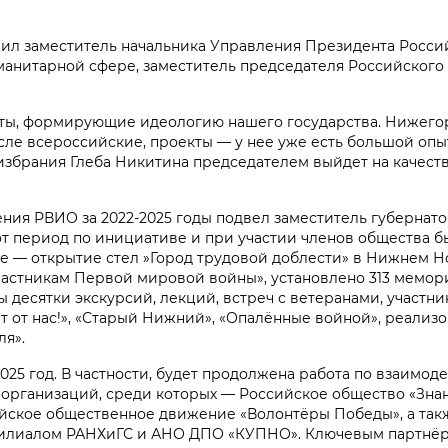
пил
заместитель начальника Управления Президента Росси
манитарной сфере, заместитель
председателя Российского
ты, формирующие идеологию нашего государства. Нижегор
ле всероссийские, проекты — у нее уже есть большой опыт
избрания Глеба Никитина председателем выйдет на качест
ления РВИО
за
2022
-
202
5
год
ы подвел
заместитель губернат
тот период по инициативе и при участии членов общества 
ле —
открытие стел »
Г
ород трудовой доблести»
в Нижнем Н
частникам Первой
м
ировой войны»
, установлено 313 мемо
ы десятки экскурсий, лекций, встреч с ветеранами, участн
ит от нас!», «Старый Нижний», «Опалённые войной», реализ
ля».
025 год. В частности, будет продолжена работа по взаимод
рганизаций, среди которых — Российское общество «Знан
йское общественное движение «Волонтёры Победы», а так
филиалом РАНХиГС и АНО ДПО «КУПНО». Ключевым партнёр