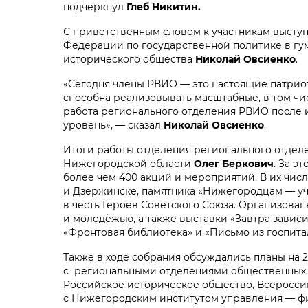
подчеркнул
Глеб Никитин.
С приветственным словом к участникам высту
Федерации по государственной политике в гу
исторического общества
Никол
ай
Овсиенко
.
«Сегодня члены РВИО — это настоящие патрио
способна реализовывать масштабные, в том чис
работа регионального отделения РВИО после 
уровень», — сказал
Николай Овсиенко
.
Итоги работы отделения регионального отде
Нижегородской области
Олег
Беркович
. За э
более чем 400 акций и мероприятий. В их чис
и Дзержинске
, памятника «Нижегородцам — у
в честь Героев Советского Союза. Организован
и молодёжью, а также выставки «Завтра завис
«Фронтовая библиотека» и «Письмо из госпита
Также в ходе собрания обсуждались планы на 2
с региональными отделениями общественных о
Российское историческое общество, Всеросси
с Нижегородским институтом управления — 