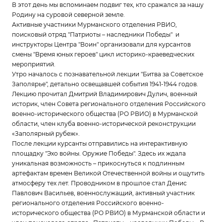
В этот день мы вспоминаем подвиг тех, кто сражался за нашу
Родину на суровой северной земле.
Активные участники Мурманского отделения РВИО,
поисковый отряд "Патриоты – наследники Победы" и
инструкторы Центра "Воин" организовали для курсантов
смены "Время юных героев" цикл историко-краеведческих
мероприятий.
Утро началось с познавательной лекции "Битва за Советское
Заполярье", детально освещавшей события 1941-1944 годов.
Лекцию прочитал Дмитрий Владимирович Дулич, военный
историк, член Совета регионального отделения Российского
военно-исторического общества (РО РВИО) в Мурманской
области, член клуба военно-исторической реконструкции
«Заполярный рубеж».
После лекции курсанты отправились на интерактивную
площадку "Эхо войны. Оружие Победы". Здесь их ждала
уникальная возможность – прикоснуться к подлинным
артефактам времен Великой Отечественной войны и ощутить
атмосферу тех лет. Проводником в прошлое стал Денис
Павлович Васильев, военнослужащий, активный участник
регионального отделения Российского военно-
исторического общества (РО РВИО) в Мурманской области и