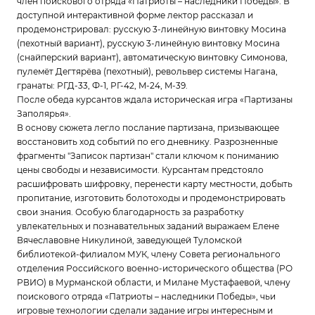
член поискового отряда «Патриоты – наследники Победы». В
доступной интерактивной форме лектор рассказал и
продемонстрировал: русскую 3-линейную винтовку Мосина
(пехотный вариант), русскую 3-линейную винтовку Мосина
(снайперский вариант), автоматическую винтовку Симонова,
пулемёт Дегтярёва (пехотный), револьвер системы Нагана,
гранаты: РГД-33, Ф-1, РГ-42, M-24, M-39.
После обеда курсантов ждала историческая игра «Партизаны
Заполярья».
В основу сюжета легло послание партизана, призывающее
восстановить ход событий по его дневнику. Разрозненные
фрагменты "Записок партизан" стали ключом к пониманию
цены свободы и независимости. Курсантам предстояло
расшифровать шифровку, перенести карту местности, добыть
пропитание, изготовить болотоходы и продемонстрировать
свои знания. Особую благодарность за разработку
увлекательных и познавательных заданий выражаем Елене
Вячеславовне Никулиной, заведующей Туломской
библиотекой-филиалом МУК, члену Совета регионального
отделения Российского военно-исторического общества (РО
РВИО) в Мурманской области, и Милане Мустафаевой, члену
поискового отряда «Патриоты – наследники Победы», чьи
игровые технологии сделали задание игры интересным и