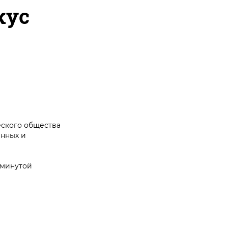
кус
еского общества
енных и
 минутой