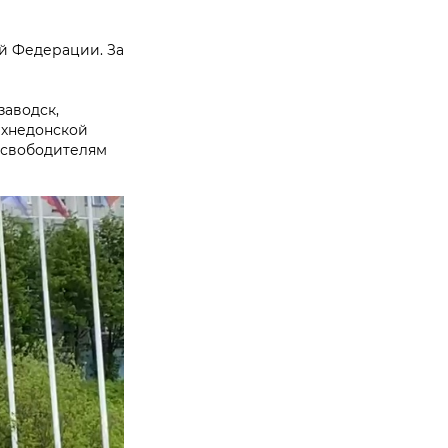
ий Федерации. За
заводск,
рхнедонской
-освободителям