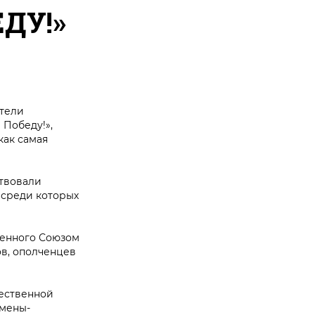
ДУ!»
ители
 Победу!»,
как самая
ствовали
 среди которых
щенного Союзом
ов, ополченцев
щественной
смены-