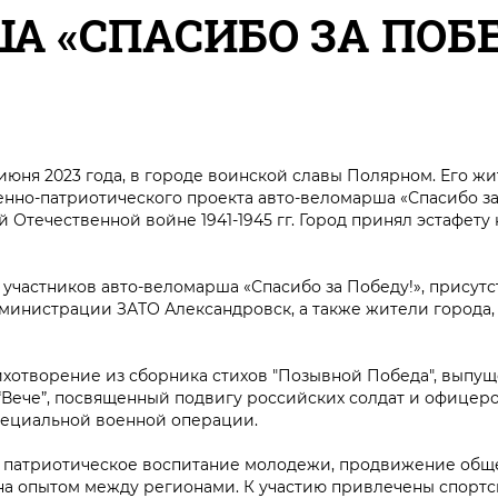
А «СПАСИБО ЗА ПОБЕ
июня 2023 года, в городе воинской славы Полярном. Его ж
енно-патриотического проекта авто-веломарша «Спасибо за
течественной войне 1941-1945 гг. Город принял эстафету 
участников авто-веломарша «Спасибо за Победу!», присут
министрации ЗАТО Александровск, а также жители города,
ихотворение из сборника стихов "Позывной Победа", выпу
“Вече”, посвященный подвигу российских солдат и офицер
пециальной военной операции.
 на патриотическое воспитание молодежи, продвижение об
ена опытом между регионами. К участию привлечены спорт