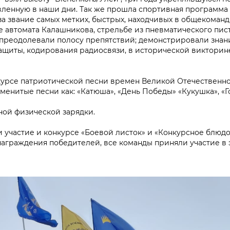
вленную в наши дни. Так же прошла спортивная программа
а звание самых метких, быстрых, находчивых в общекоманд
е автомата Калашникова, стрельбе из пневматического пис
 преодолевали полосу препятствий; демонстрировали знан
ащиты, кодирования радиосвязи, в исторической викторин
курсе патриотической песни времен Великой Отечественно
менитые песни как: «Катюша», «День Победы» «Кукушка», «
ной физической зарядки.
 участие и конкурсе «Боевой листок» и «Конкурсное блюдо»
аграждения победителей, все команды приняли участие в