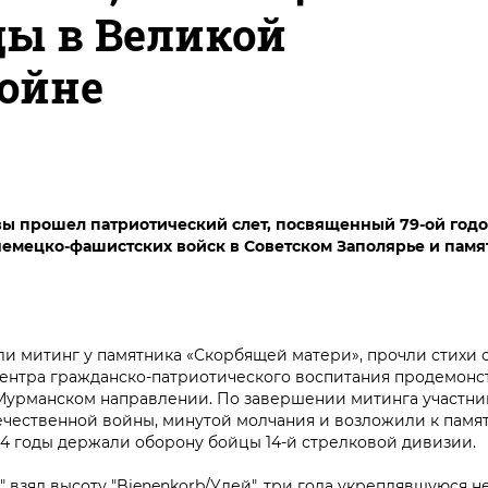
ды в Великой
войне
лавы прошел патриотический слет, посвященный 79-ой го
а немецко-фашистских войск в Советском Заполярье и памя
ли митинг у памятника «Скорбящей матери», прочли стихи 
Центра гражданско-патриотического воспитания продемон
Мурманском направлении. По завершении митинга участни
ечественной войны, минутой молчания и возложили к памят
944 годы держали оборону бойцы 14-й стрелковой дивизии.
" взял высоту "Bienenkorb/Улей", три года укреплявшуюся 