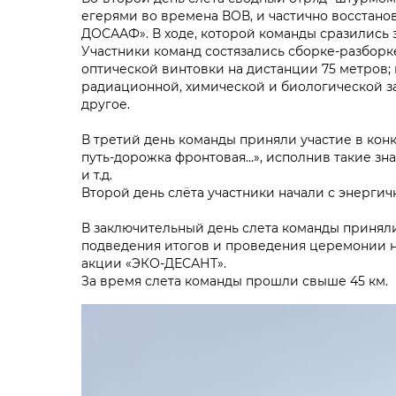
егерями во времена ВОВ, и частично восстано
ДОСААФ». В ходе, которой команды сразились з
Участники команд состязались сборке-разборк
оптической винтовки на дистанции 75 метров;
радиационной, химической и биологической з
другое.
В третий день команды приняли участие в кон
путь-дорожка фронтовая…», исполнив такие зна
и т.д.
Второй день слёта участники начали с энергич
В заключительный день слета команды приняли
подведения итогов и проведения церемонии н
акции «ЭКО-ДЕСАНТ».
За время слета команды прошли свыше 45 км.