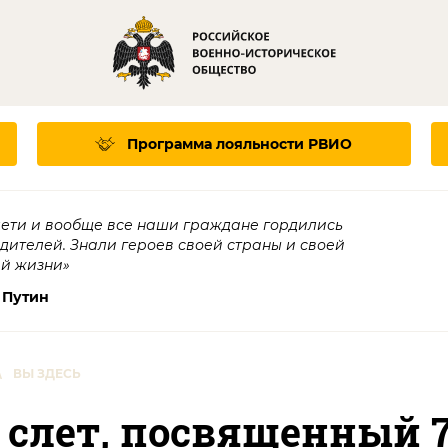
Программа лояльности
РВИО
дети и вообще все наши граждане гордились
едителей. Знали героев своей страны и своей
ей жизни»
 Путин
\
ВЫ ЗДЕСЬ
слет, посвященный 7