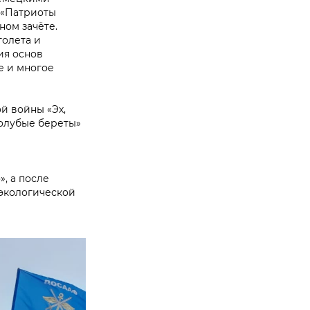
 «Патриоты
ном зачёте.
толета и
ия основ
е и многое
й войны «Эх,
Голубые береты»
, а после
 экологической