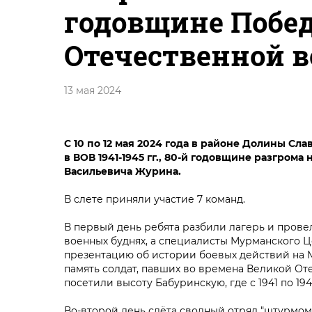
годовщине Побе
Отечественной 
13 мая 2024
С 10 по 12 мая 2024 года в районе Долины С
в ВОВ 1941-1945 гг., 80-й годовщине разгром
Васильевича Журина.
В слете приняли участие 7 команд.
В первый день ребята разбили лагерь и прове
военных буднях, а специалисты Мурманского 
презентацию об истории боевых действий на 
память солдат, павших во времена Великой От
посетили высоту Бабуринскую, где с 1941 по 1
Во-второй день слёта сводный отряд "штурмом