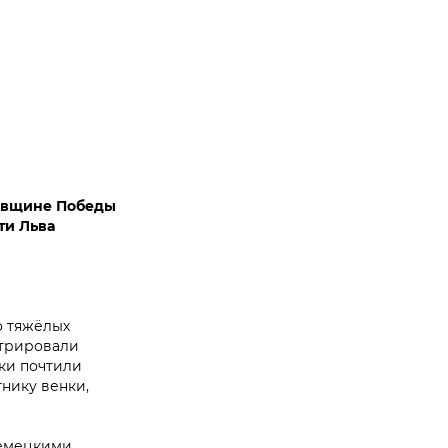
довщине Победы
ти Льва
о тяжёлых
стрировали
ки почтили
нику венки,
немецкими